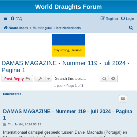
World Draughts Forum
FAQ
Register
Login
S
Board index
Multilingual
het Nederlands
e
a
r
c
DAMAS MAGAZINE - Nummer 119 - juli 2024 -
h
Pagina 1
Search
Advanced s
Post Reply
1 post • Page
1
of
1
ramiroflores
DAMAS MAGAZINE - Nummer 119 - juli 2024 - Pagina
1
P
Thu Jul 04, 2024 05:13
o
s
Internationaal damspel gespeeld tussen Daniel Machado (Portugal) en
t