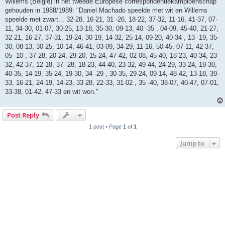
Willems (België) in het tweede Europese correspondentiekampioenschap
gehouden in 1988/1989: "Daniel Machado speelde met wit en Willems
speelde met zwart... 32-28, 16-21, 31 -26, 18-22, 37-32, 11-16, 41-37, 07-
11, 34-30, 01-07, 30-25, 13-18, 35-30, 09-13, 40 -35 , 04-09, 45-40, 21-27,
32-21, 16-27, 37-31, 19-24, 30-19, 14-32, 25-14, 09-20, 40-34 , 13 -19, 35-
30, 08-13, 30-25, 10-14, 46-41, 03-09, 34-29, 11-16, 50-45, 07-11, 42-37,
05 -10 , 37-28, 20-24, 29-20, 15-24, 47-42, 02-08, 45-40, 18-23, 40-34, 23-
32, 42-37, 12-18, 37 -28, 18-23, 44-40, 23-32, 49-44, 24-29, 33-24, 19-30,
40-35, 14-19, 35-24, 19-30, 34 -29 , 30-35, 29-24, 09-14, 48-42, 13-18, 39-
33, 16-21, 24-19, 14-23, 33-28, 22-33, 31-02 , 35 -40, 38-07, 40-47, 07-01,
33-38, 01-42, 47-33 en wit won."
Post Reply
1 post • Page
1
of
1
Jump to