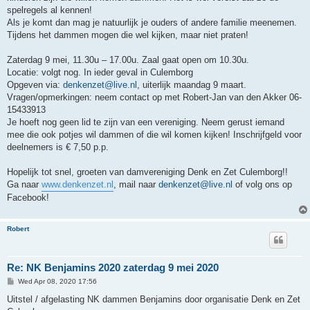
spelregels al kennen!
Als je komt dan mag je natuurlijk je ouders of andere familie meenemen.
Tijdens het dammen mogen die wel kijken, maar niet praten!
Zaterdag 9 mei, 11.30u – 17.00u. Zaal gaat open om 10.30u.
Locatie: volgt nog. In ieder geval in Culemborg
Opgeven via:
denkenzet@live.nl
, uiterlijk maandag 9 maart.
Vragen/opmerkingen: neem contact op met Robert-Jan van den Akker 06-
15433913
Je hoeft nog geen lid te zijn van een vereniging. Neem gerust iemand
mee die ook potjes wil dammen of die wil komen kijken! Inschrijfgeld voor
deelnemers is € 7,50 p.p.
Hopelijk tot snel, groeten van damvereniging Denk en Zet Culemborg!!
Ga naar
www.denkenzet.nl
, mail naar
denkenzet@live.nl
of volg ons op
Facebook!
Robert
Re: NK Benjamins 2020 zaterdag 9 mei 2020
P
Wed Apr 08, 2020 17:56
o
s
Uitstel / afgelasting NK dammen Benjamins door organisatie Denk en Zet
t