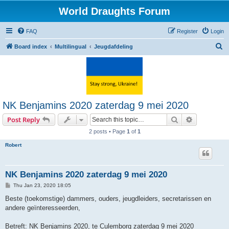
World Draughts Forum
FAQ
Register
Login
S
Board index
Multilingual
Jeugdafdeling
e
a
r
c
NK Benjamins 2020 zaterdag 9 mei 2020
h
Search
Advanced s
Post Reply
2 posts • Page
1
of
1
Robert
NK Benjamins 2020 zaterdag 9 mei 2020
P
Thu Jan 23, 2020 18:05
o
s
Beste (toekomstige) dammers, ouders, jeugdleiders, secretarissen en
t
andere geïnteresseerden,
Betreft: NK Benjamins 2020, te Culemborg zaterdag 9 mei 2020