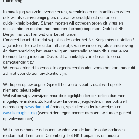
Culemborg
In navolging van vele evenementen, verenigingen en instellingen willen
ook wij als damvereniging onze verantwoordelijkheid nemen en
duidelijkheid bieden. Sámen moeten wij optreden tegen dit virus en
socialisatie en contact met anderen (helaas) beperken. Ook het NK
Benjamins valt hier wat ons betreft onder.
Concreet houdt dit in dat wij tot nader order het NK Benjamins uitstellen /
afgelasten. Tot nader order: afhankelijk van wanneer wij als samenleving
én damvereniging het weer veilig en verstandig achten dit super leuke
toernooi te organiseren. Ook is dit afhankelijk van de ruimte op de
damkalender t.z.t.
Wij verwachten dit toernooi te organiseren/houden zodra het kan, maar dit
zal niet voor de zomervakantie zijn.
Wij hopen op uw begrip. Spreidt het a.u.b. voort, zodat wij hopelijk
niemand teleurstellen.
Wel willen wij u verwijzen naar de mogelijkheden om online dammen
mogelijk te maken. Zo kunt u uw kinderen, jeugdleden, maar ook zelf
dammen op
www.damz.nl
(trainen, speluitleg en leuke weetjes) en
www.lidraughts.org
(wedstrijden tegen andere mensen, wel meer gericht
op volwassenen).
Wilt u op de hoogte gehouden worden van de laatste ontwikkelingen
rondom het dammen in Culemborg, het NK Benjamins en andere