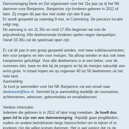
Damvereniging Denk en Zet organiseert voor het 11e jaar op rij het NK
dammen voor Benjamins. Benjamins zijn kinderen geboren in 2012 of
later. Zij mogen dit jaar dus niet ouder zijn dan 8 jaar.
Er wordt gespeeld op zaterdag 9 mei, te Culemborg. De precieze locatie
volgt nog.
De aanvang is om 11.30u en rond 17.00u beginnen we met de
prijsuitreiking. Alle deelnemende kinderen spelen negen dampartijen.
Vanaf 10.30u zal de speelzaal open zijn.
Er zal dit jaar in een groep gespeeld worden, met twee subklassementen,
één voor jongens en één voor meisjes. Na afloop worden er dus ook twee
kampioenen gehuldigd. Voor alle deelnemers is er een beker, voor de
nummers één, twee en drie bij de jongens en bij de meisjes natuurlijk een
extra grote. In totaal hopen we op ongeveer 40 tot 50 deelnemers uit het
hele land.
Aanmelding
Je kunt je aanmelden voor het NK Benjamins via een email naar
denkenzet@live.nl
. Vermeld bij je aanmelding duidelijk de voornamen,
achternamen, adressen, geboortedata en emailadressen.
Verdere informatie
Iedereen die geboren is in 2012 of later mag meedoen.
Je hoeft dus
geen lid te zijn van een damvereniging
. Hopelijk gaan jeugdleiders,
ouders en andere betrokkenen langs basisscholen om te kijken of er
kinderen zijn die willen komen dammen. Het is wel vereist dat ze de