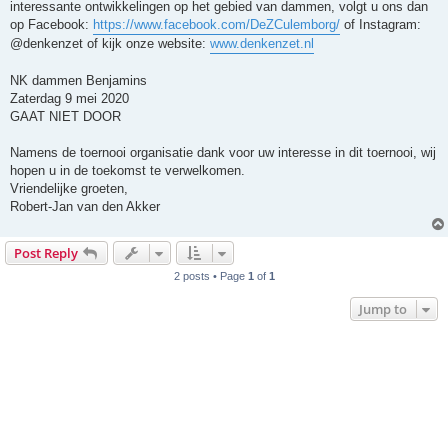
interessante ontwikkelingen op het gebied van dammen, volgt u ons dan
op Facebook:
https://www.facebook.com/DeZCulemborg/
of Instagram:
@denkenzet of kijk onze website:
www.denkenzet.nl
NK dammen Benjamins
Zaterdag 9 mei 2020
GAAT NIET DOOR
Namens de toernooi organisatie dank voor uw interesse in dit toernooi, wij
hopen u in de toekomst te verwelkomen.
Vriendelijke groeten,
Robert-Jan van den Akker
Post Reply
2 posts • Page
1
of
1
Jump to