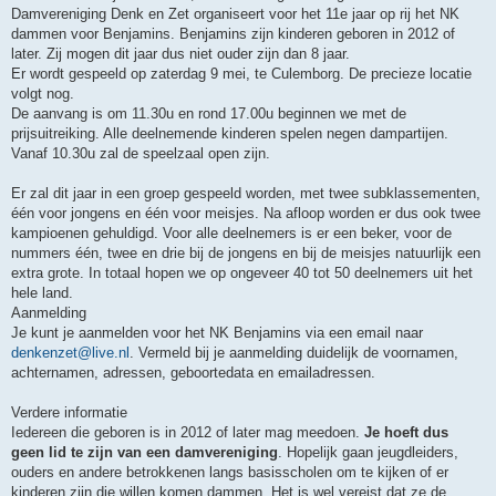
Damvereniging Denk en Zet organiseert voor het 11e jaar op rij het NK
dammen voor Benjamins. Benjamins zijn kinderen geboren in 2012 of
later. Zij mogen dit jaar dus niet ouder zijn dan 8 jaar.
Er wordt gespeeld op zaterdag 9 mei, te Culemborg. De precieze locatie
volgt nog.
De aanvang is om 11.30u en rond 17.00u beginnen we met de
prijsuitreiking. Alle deelnemende kinderen spelen negen dampartijen.
Vanaf 10.30u zal de speelzaal open zijn.
Er zal dit jaar in een groep gespeeld worden, met twee subklassementen,
één voor jongens en één voor meisjes. Na afloop worden er dus ook twee
kampioenen gehuldigd. Voor alle deelnemers is er een beker, voor de
nummers één, twee en drie bij de jongens en bij de meisjes natuurlijk een
extra grote. In totaal hopen we op ongeveer 40 tot 50 deelnemers uit het
hele land.
Aanmelding
Je kunt je aanmelden voor het NK Benjamins via een email naar
denkenzet@live.nl
. Vermeld bij je aanmelding duidelijk de voornamen,
achternamen, adressen, geboortedata en emailadressen.
Verdere informatie
Iedereen die geboren is in 2012 of later mag meedoen.
Je hoeft dus
geen lid te zijn van een damvereniging
. Hopelijk gaan jeugdleiders,
ouders en andere betrokkenen langs basisscholen om te kijken of er
kinderen zijn die willen komen dammen. Het is wel vereist dat ze de