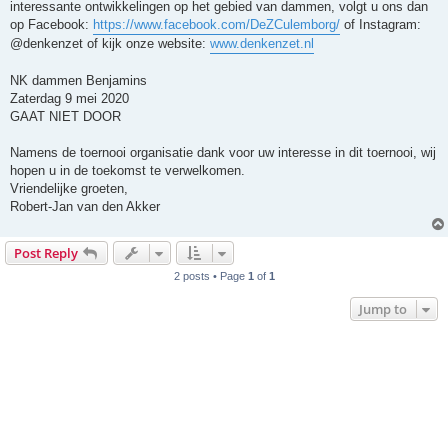
interessante ontwikkelingen op het gebied van dammen, volgt u ons dan
op Facebook:
https://www.facebook.com/DeZCulemborg/
of Instagram:
@denkenzet of kijk onze website:
www.denkenzet.nl
NK dammen Benjamins
Zaterdag 9 mei 2020
GAAT NIET DOOR
Namens de toernooi organisatie dank voor uw interesse in dit toernooi, wij
hopen u in de toekomst te verwelkomen.
Vriendelijke groeten,
Robert-Jan van den Akker
Post Reply
2 posts • Page
1
of
1
Jump to