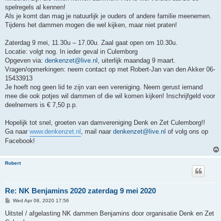
spelregels al kennen!
Als je komt dan mag je natuurlijk je ouders of andere familie meenemen.
Tijdens het dammen mogen die wel kijken, maar niet praten!
Zaterdag 9 mei, 11.30u – 17.00u. Zaal gaat open om 10.30u.
Locatie: volgt nog. In ieder geval in Culemborg
Opgeven via:
denkenzet@live.nl
, uiterlijk maandag 9 maart.
Vragen/opmerkingen: neem contact op met Robert-Jan van den Akker 06-
15433913
Je hoeft nog geen lid te zijn van een vereniging. Neem gerust iemand
mee die ook potjes wil dammen of die wil komen kijken! Inschrijfgeld voor
deelnemers is € 7,50 p.p.
Hopelijk tot snel, groeten van damvereniging Denk en Zet Culemborg!!
Ga naar
www.denkenzet.nl
, mail naar
denkenzet@live.nl
of volg ons op
Facebook!
Robert
Re: NK Benjamins 2020 zaterdag 9 mei 2020
P
Wed Apr 08, 2020 17:56
o
s
Uitstel / afgelasting NK dammen Benjamins door organisatie Denk en Zet
t