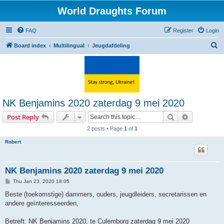
World Draughts Forum
FAQ
Register
Login
S
Board index
Multilingual
Jeugdafdeling
e
a
r
c
NK Benjamins 2020 zaterdag 9 mei 2020
h
Search
Advanced s
Post Reply
2 posts • Page
1
of
1
Robert
NK Benjamins 2020 zaterdag 9 mei 2020
P
Thu Jan 23, 2020 18:05
o
s
Beste (toekomstige) dammers, ouders, jeugdleiders, secretarissen en
t
andere geïnteresseerden,
Betreft: NK Benjamins 2020, te Culemborg zaterdag 9 mei 2020