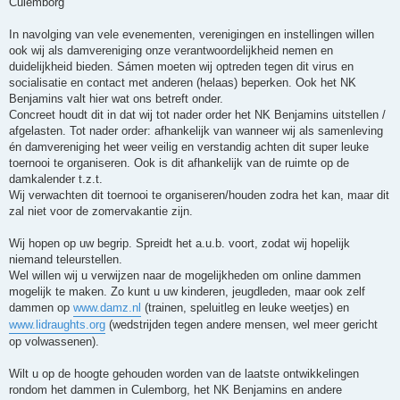
Culemborg
In navolging van vele evenementen, verenigingen en instellingen willen
ook wij als damvereniging onze verantwoordelijkheid nemen en
duidelijkheid bieden. Sámen moeten wij optreden tegen dit virus en
socialisatie en contact met anderen (helaas) beperken. Ook het NK
Benjamins valt hier wat ons betreft onder.
Concreet houdt dit in dat wij tot nader order het NK Benjamins uitstellen /
afgelasten. Tot nader order: afhankelijk van wanneer wij als samenleving
én damvereniging het weer veilig en verstandig achten dit super leuke
toernooi te organiseren. Ook is dit afhankelijk van de ruimte op de
damkalender t.z.t.
Wij verwachten dit toernooi te organiseren/houden zodra het kan, maar dit
zal niet voor de zomervakantie zijn.
Wij hopen op uw begrip. Spreidt het a.u.b. voort, zodat wij hopelijk
niemand teleurstellen.
Wel willen wij u verwijzen naar de mogelijkheden om online dammen
mogelijk te maken. Zo kunt u uw kinderen, jeugdleden, maar ook zelf
dammen op
www.damz.nl
(trainen, speluitleg en leuke weetjes) en
www.lidraughts.org
(wedstrijden tegen andere mensen, wel meer gericht
op volwassenen).
Wilt u op de hoogte gehouden worden van de laatste ontwikkelingen
rondom het dammen in Culemborg, het NK Benjamins en andere