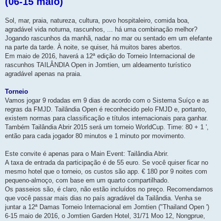
(06-15 maio)
Sol, mar, praia, natureza, cultura, povo hospitaleiro, comida boa,
agradável vida noturna, rascunhos, ... há uma combinação melhor?
Jogando rascunhos da manhã, nadar no mar ou sentado em um elefante
na parte da tarde. À noite, se quiser, há muitos bares abertos.
Em maio de 2016, haverá a 12ª edição do Torneio Internacional de
rascunhos TAILÂNDIA Open in Jomtien, um aldeamento turístico
agradável apenas na praia.
Torneio
Vamos jogar 9 rodadas em 9 dias de acordo com o Sistema Suíço e as
regras da FMJD. Tailândia Open é reconhecido pelo FMJD e, portanto,
existem normas para classificação e títulos internacionais para ganhar.
Também Tailândia Abrir 2015 será um torneio WorldCup. Time: 80 + 1 ',
então para cada jogador 80 minutos e 1 minuto por movimento.
Este convite é apenas para o Main Event: Tailândia Abrir.
A taxa de entrada da participação é de 55 euro. Se você quiser ficar no
mesmo hotel que o torneio, os custos são app. € 180 por 9 noites com
pequeno-almoço, com base em um quarto compartilhado.
Os passeios são, é claro, não estão incluídos no preço. Recomendamos
que você passar mais dias no país agradável da Tailândia. Venha se
juntar a 12ª Damas Torneio Internacional em Jomtien ("Thailand Open ')
6-15 maio de 2016, o Jomtien Garden Hotel, 31/71 Moo 12, Nongprue,