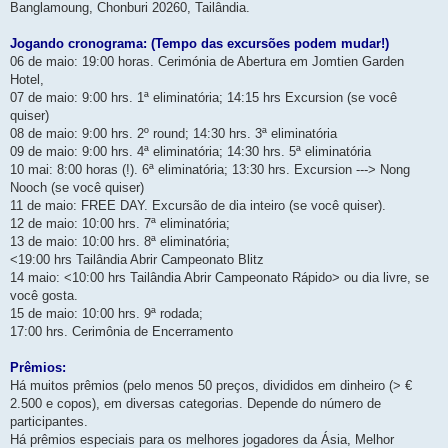
Banglamoung, Chonburi 20260, Tailândia.
Jogando cronograma: (Tempo das excursões podem mudar!)
06 de maio: 19:00 horas. Cerimónia de Abertura em Jomtien Garden
Hotel,
07 de maio: 9:00 hrs. 1ª eliminatória; 14:15 hrs Excursion (se você
quiser)
08 de maio: 9:00 hrs. 2º round; 14:30 hrs. 3ª eliminatória
09 de maio: 9:00 hrs. 4ª eliminatória; 14:30 hrs. 5ª eliminatória
10 mai: 8:00 horas (!). 6ª eliminatória; 13:30 hrs. Excursion ---> Nong
Nooch (se você quiser)
11 de maio: FREE DAY. Excursão de dia inteiro (se você quiser).
12 de maio: 10:00 hrs. 7ª eliminatória;
13 de maio: 10:00 hrs. 8ª eliminatória;
<19:00 hrs Tailândia Abrir Campeonato Blitz
14 maio: <10:00 hrs Tailândia Abrir Campeonato Rápido> ou dia livre, se
você gosta.
15 de maio: 10:00 hrs. 9ª rodada;
17:00 hrs. Cerimônia de Encerramento
Prêmios:
Há muitos prêmios (pelo menos 50 preços, divididos em dinheiro (> €
2.500 e copos), em diversas categorias. Depende do número de
participantes.
Há prêmios especiais para os melhores jogadores da Ásia, Melhor