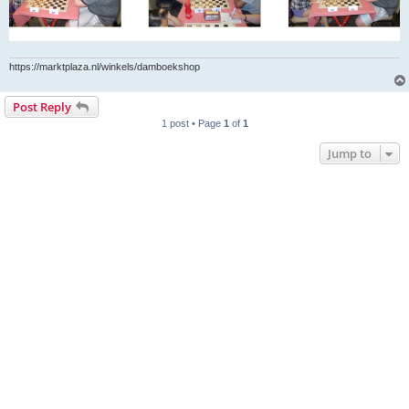
https://marktplaza.nl/winkels/damboekshop
Post Reply
1 post • Page
1
of
1
Jump to