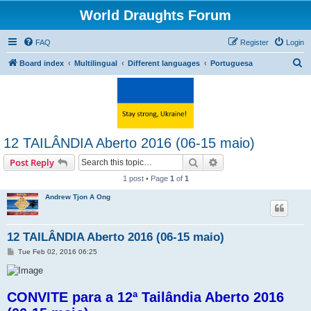
World Draughts Forum
FAQ
Register
Login
S
Board index
Multilingual
Different languages
Portuguesa
e
a
r
c
12 TAILÂNDIA Aberto 2016 (06-15 maio)
h
Search
Advanced search
Post Reply
1 post • Page
1
of
1
Andrew Tjon A Ong
12 TAILÂNDIA Aberto 2016 (06-15 maio)
P
Tue Feb 02, 2016 06:25
o
s
t
CONVITE para a 12ª Tailândia Aberto 2016