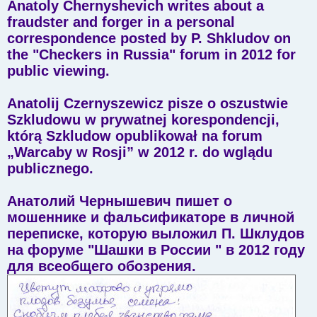
Anatoly Chernyshevich writes about a
fraudster and forger in a personal
correspondence posted by P. Shkludov on
the "Checkers in Russia" forum in 2012 for
public viewing.
Anatolij Czernyszewicz pisze o oszustwie
Szkludowu w prywatnej korespondencji,
którą Szkludow opublikował na forum
„Warcaby w Rosji” w 2012 r. do wglądu
publicznego.
Анатолий Чернышевич пишет о
мошеннике и фальсификаторе в личной
переписке, которую выложил П. Шклудов
на форуме "Шашки в России " в 2012 году
для всеобщего обозрения.