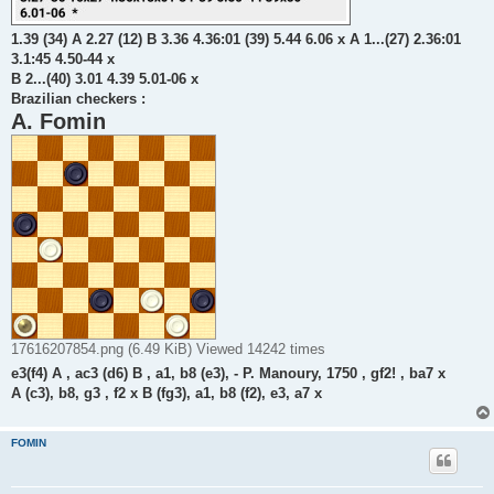
1.39 (34) A 2.27 (12) B 3.36 4.36:01 (39) 5.44 6.06 x A 1...(27) 2.36:01
3.1:45 4.50-44 x
B 2...(40) 3.01 4.39 5.01-06 x
Brazilian checkers :
A. Fomin
17616207854.png (6.49 KiB) Viewed 14242 times
e3(f4) A , ac3 (d6) B , a1, b8 (e3), - P. Manoury, 1750 , gf2! , ba7 x
A (c3), b8, g3 , f2 x B (fg3), a1, b8 (f2), e3, a7 x
FOMIN