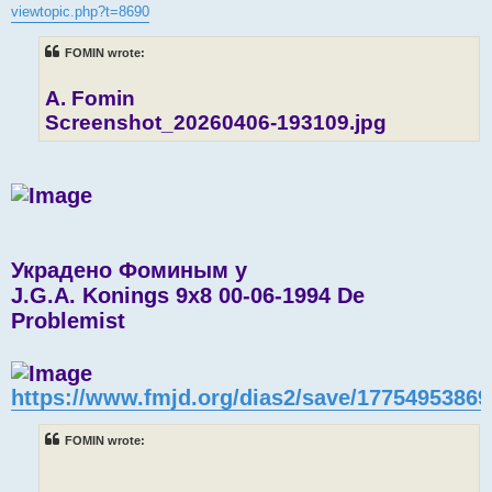
t
viewtopic.php?t=8690
FOMIN wrote:
A. Fomin
Screenshot_20260406-193109.jpg
Украдено Фоминым у
J.G.A. Konings 9x8 00-06-1994 De
Problemist
https://www.fmjd.org/dias2/save/17754953869
FOMIN wrote: