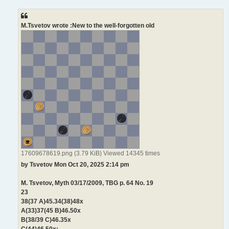
s
t
M.Tsvetov wrote :New to the well-forgotten old
17609678619.png (3.79 KiB) Viewed 14345 times
by Tsvetov Mon Oct 20, 2025 2:14 pm
M. Tsvetov, Myth 03/17/2009, TBG p. 64 No. 19
23
38(37 A)45.34(38)48x
A(33)37(45 B)46.50x
B(38/39 C)46.35x
C(44)46.50x: