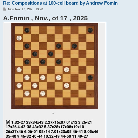
Re: Compositions at 100-cell board by Andrew Fomin
P
Mon Nov 17, 2025 19:41
o
A.Fomin , Nov., of 17 , 2025
s
t