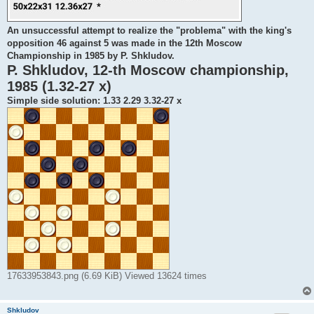
An unsuccessful attempt to realize the "problema" with the king's
opposition 46 against 5 was made in the 12th Moscow
Championship in 1985 by P. Shkludov.
P. Shkludov, 12-th Moscow championship,
1985 (1.32-27 x)
Simple side solution: 1.33 2.29 3.32-27 x
17633953843.png (6.69 KiB) Viewed 13624 times
Shkludov