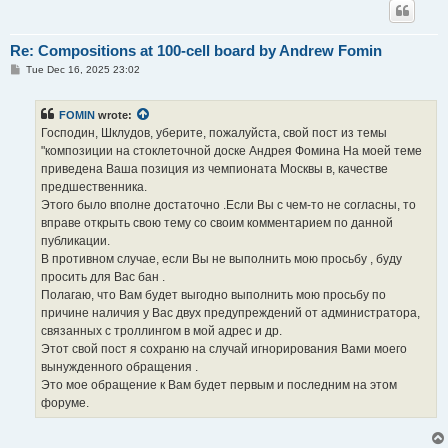
Re: Compositions at 100-cell board by Andrew Fomin
P
Tue Dec 16, 2025 23:02
o
s
t
FOMIN
wrote:
Господин, Шклудов, уберите, пожалуйста, свой пост из темы
"композиции на стоклеточной доске Андрея Фомина На моей теме
приведена Ваша позиция из чемпионата Москвы в, качестве
предшественника.
Этого было вполне достаточно .Если Вы с чем-то не согласны, то
вправе открыть свою тему со своим комментарием по данной
публикации.
В противном случае, если Вы не выполнить мою просьбу , буду
просить для Вас бан .
Полагаю, что Вам будет выгодно выполнить мою просьбу по
причине наличия у Вас двух предупреждений от администратора,
связанных с троллингом в мой адрес и др.
Этот свой пост я сохраню на случай игнорирования Вами моего
вынужденного обращения .
Это мое обращение к Вам будет первым и последним на этом
форуме.