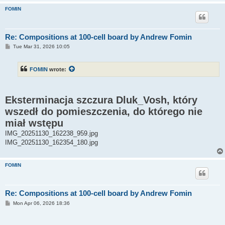
FOMIN
Re: Compositions at 100-cell board by Andrew Fomin
P
Tue Mar 31, 2026 10:05
o
s
t
FOMIN
wrote:
Eksterminacja szczura Dluk_Vosh, który
wszedł do pomieszczenia, do którego nie
miał wstępu
IMG_20251130_162238_959.jpg
IMG_20251130_162354_180.jpg
FOMIN
Re: Compositions at 100-cell board by Andrew Fomin
P
Mon Apr 06, 2026 18:36
o
s
t