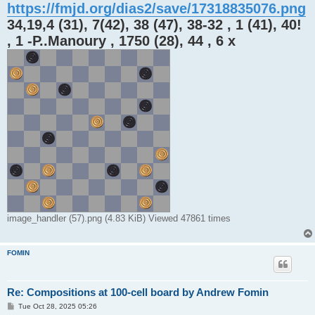
https://fmjd.org/dias2/save/17318835076.png
34,19,4 (31), 7(42), 38 (47), 38-32 , 1 (41), 40!
, 1 -P..Manoury , 1750 (28), 44 , 6 x
image_handler (57).png (4.83 KiB) Viewed 47861 times
FOMIN
Re: Compositions at 100-cell board by Andrew Fomin
P
Tue Oct 28, 2025 05:26
o