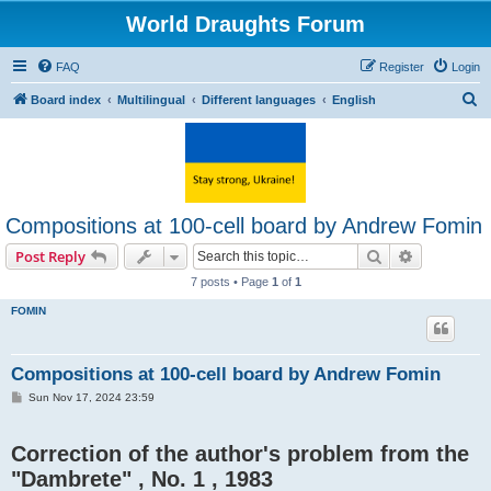
World Draughts Forum
FAQ
Register
Login
S
Board index
Multilingual
Different languages
English
e
a
r
c
Compositions at 100-cell board by Andrew Fomin
h
Search
Advanced s
Post Reply
7 posts • Page
1
of
1
FOMIN
Compositions at 100-cell board by Andrew Fomin
P
Sun Nov 17, 2024 23:59
o
s
t
Correction of the author's problem from the
"Dambrete" , No. 1 , 1983