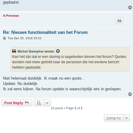
geplaatst.
A.Presman
Re: Nieuwe functionaliteit van het Forum
P
Tue Dec 25, 2018 23:31
o
s
t
Michel Stempher
wrote:
Kan het zijn dat er een storing is opgetreden binnen het forum? Quotes
worden niet meer gelinkt naar de personen die het eerdere bericht
hebben geplaatst.
Niet helemaal duidelijk. Ik maak nu een quote...
Update: Nu duidelijk.
Ik zal eens kijken. Na forum update is waarschijnlijk iets in geslepen.
Post Reply
10 posts • Page
1
of
1
Jump to