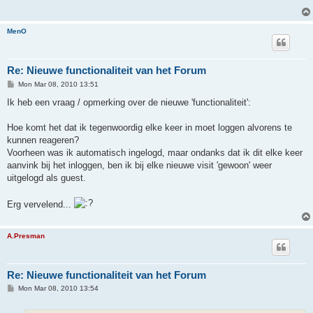
MenO
Re: Nieuwe functionaliteit van het Forum
P
Mon Mar 08, 2010 13:51
o
s
Ik heb een vraag / opmerking over de nieuwe 'functionaliteit':
t
Hoe komt het dat ik tegenwoordig elke keer in moet loggen alvorens te
kunnen reageren?
Voorheen was ik automatisch ingelogd, maar ondanks dat ik dit elke keer
aanvink bij het inloggen, ben ik bij elke nieuwe visit 'gewoon' weer
uitgelogd als guest.
Erg vervelend...
A.Presman
Re: Nieuwe functionaliteit van het Forum
P
Mon Mar 08, 2010 13:54
o
s
t