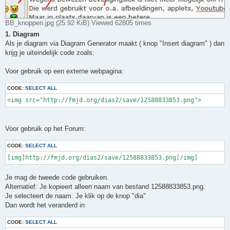
BB_knoppen.jpg (25.92 KiB) Viewed 62805 times
1. Diagram
Als je diagram via Diagram Generator maakt ( knop "Insert diagram" ) dan
krijg je uiteindelijk code zoals:
Voor gebruik op een externe webpagina:
CODE:
SELECT ALL
<img src="http://fmjd.org/dias2/save/12588833853.png"> 
Voor gebruik op het Forum:
CODE:
SELECT ALL
[img]http://fmjd.org/dias2/save/12588833853.png[/img]
Je mag de tweede code gebruiken.
Alternatief: Je kopieert alleen naam van bestand 12588833853.png.
Je selecteert de naam. Je klik op de knop "dia"
Dan wordt het veranderd in
CODE:
SELECT ALL