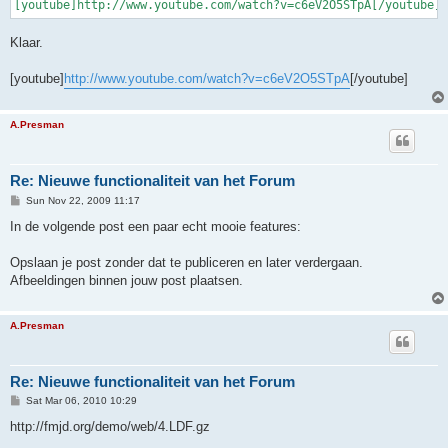
[youtube]http://www.youtube.com/watch?v=c6eV2O5STpA[/youtube]
Klaar.
[youtube]
http://www.youtube.com/watch?v=c6eV2O5STpA
[/youtube]
A.Presman
Re: Nieuwe functionaliteit van het Forum
P
Sun Nov 22, 2009 11:17
o
s
In de volgende post een paar echt mooie features:
t
Opslaan je post zonder dat te publiceren en later verdergaan.
Afbeeldingen binnen jouw post plaatsen.
A.Presman
Re: Nieuwe functionaliteit van het Forum
P
Sat Mar 06, 2010 10:29
o
s
http://fmjd.org/demo/web/4.LDF.gz
t