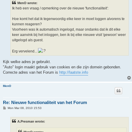
MenO wrote:
Ik heb een vraag / opmerking over de nieuwe 'functionaliteit':
Hoe komt het dat ik tegenwoordig elke keer in moet loggen alvorens te
kunnen reageren?
Voorheen was ik automatisch ingelogd, maar ondanks dat ik dit elke
keer aanvink bij het inloggen, ben ik bij elke nieuwe visit 'gewoon' weer
uitgelogd als guest.
Erg vervelend...
Kijk welke adres je gebruikt.
"Auto" login maakt gebruik van cookies en die zijn domein gebonden.
Correcte adres van het Forum is
http://laatste.info
MenO
Re: Nieuwe functionaliteit van het Forum
P
Mon Mar 08, 2010 15:53
o
s
t
A.Presman wrote: