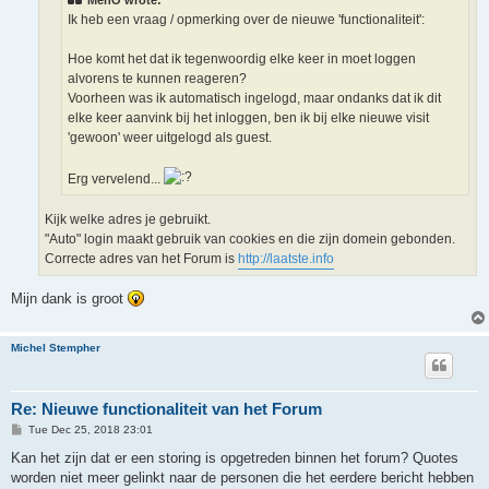
MenO wrote:
Ik heb een vraag / opmerking over de nieuwe 'functionaliteit':
Hoe komt het dat ik tegenwoordig elke keer in moet loggen
alvorens te kunnen reageren?
Voorheen was ik automatisch ingelogd, maar ondanks dat ik dit
elke keer aanvink bij het inloggen, ben ik bij elke nieuwe visit
'gewoon' weer uitgelogd als guest.
Erg vervelend...
Kijk welke adres je gebruikt.
"Auto" login maakt gebruik van cookies en die zijn domein gebonden.
Correcte adres van het Forum is
http://laatste.info
Mijn dank is groot
Michel Stempher
Re: Nieuwe functionaliteit van het Forum
P
Tue Dec 25, 2018 23:01
o
s
Kan het zijn dat er een storing is opgetreden binnen het forum? Quotes
t
worden niet meer gelinkt naar de personen die het eerdere bericht hebben