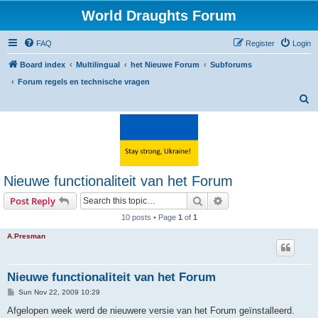
World Draughts Forum
FAQ
Register
Login
Board index
Multilingual
het Nieuwe Forum
Subforums
Forum regels en technische vragen
S
e
a
r
c
Nieuwe functionaliteit van het Forum
h
Search
Advanced search
Post Reply
10 posts • Page
1
of
1
A.Presman
Nieuwe functionaliteit van het Forum
P
Sun Nov 22, 2009 10:29
o
s
Afgelopen week werd de nieuwere versie van het Forum geïnstalleerd.
t