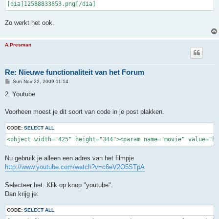
[dia]12588833853.png[/dia]
Zo werkt het ook.
A.Presman
Re: Nieuwe functionaliteit van het Forum
P
Sun Nov 22, 2009 11:14
o
s
2. Youtube
t
Voorheen moest je dit soort van code in je post plakken.
CODE:
SELECT ALL
<object width="425" height="344"><param name="movie" value="h
Nu gebruik je alleen een adres van het filmpje
http://www.youtube.com/watch?v=c6eV2O5STpA
Selecteer het. Klik op knop "youtube".
Dan krijg je:
CODE:
SELECT ALL