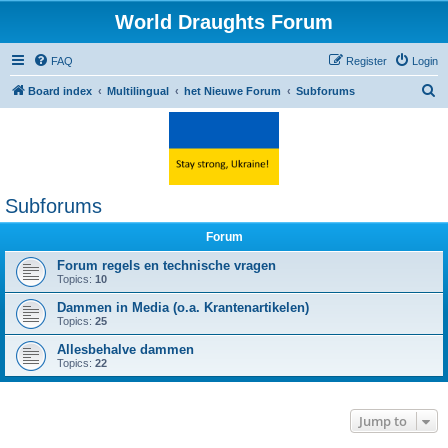
World Draughts Forum
FAQ
Register
Login
S
Board index
Multilingual
het Nieuwe Forum
Subforums
e
a
r
c
Subforums
h
Forum
Forum regels en technische vragen
Topics:
10
Dammen in Media (o.a. Krantenartikelen)
Topics:
25
Allesbehalve dammen
Topics:
22
Jump to