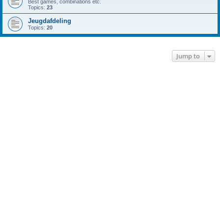
Best games, combinations etc.
Topics:
23
Jeugdafdeling
Topics:
20
Jump to