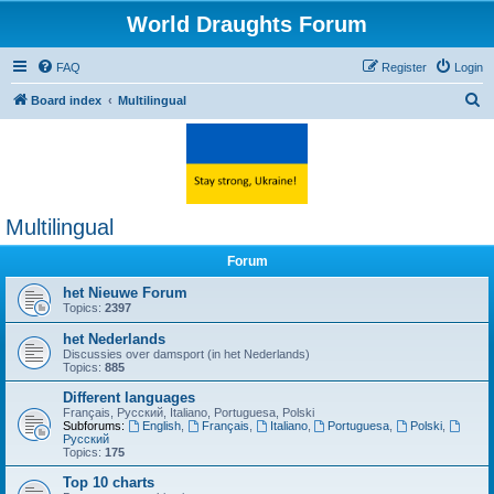
World Draughts Forum
FAQ
Register
Login
S
Board index
Multilingual
e
a
r
c
Multilingual
h
Forum
het Nieuwe Forum
Topics:
2397
het Nederlands
Discussies over damsport (in het Nederlands)
Topics:
885
Different languages
Français, Русский, Italiano, Portuguesa, Polski
Subforums:
English
,
Français
,
Italiano
,
Portuguesa
,
Polski
,
Русский
Topics:
175
Top 10 charts