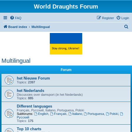
World Draughts Forum
FAQ
Register
Login
S
Board index
Multilingual
e
a
r
c
Multilingual
h
Forum
het Nieuwe Forum
Topics:
2397
het Nederlands
Discussies over damsport (in het Nederlands)
Topics:
885
Different languages
Français, Русский, Italiano, Portuguesa, Polski
Subforums:
English
,
Français
,
Italiano
,
Portuguesa
,
Polski
,
Русский
Topics:
175
Top 10 charts