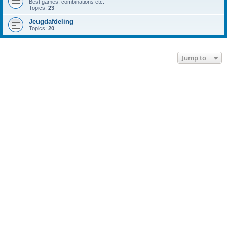
Best games, combinations etc.
Topics:
23
Jeugdafdeling
Topics:
20
Jump to