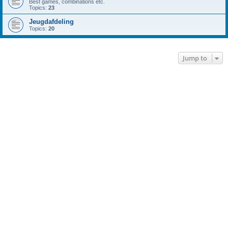
Best games, combinations etc.
Topics:
23
Jeugdafdeling
Topics:
20
Jump to