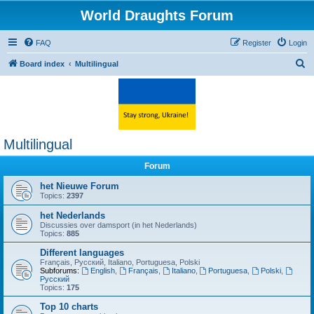
World Draughts Forum
FAQ
Register
Login
S
Board index
Multilingual
e
a
r
c
Multilingual
h
Forum
het Nieuwe Forum
Topics:
2397
het Nederlands
Discussies over damsport (in het Nederlands)
Topics:
885
Different languages
Français, Русский, Italiano, Portuguesa, Polski
Subforums:
English
,
Français
,
Italiano
,
Portuguesa
,
Polski
,
Русский
Topics:
175
Top 10 charts