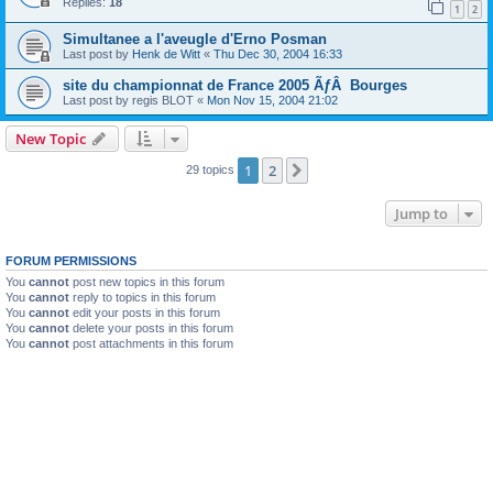
Replies:
18
1
2
Simultanee a l'aveugle d'Erno Posman
Last post by
Henk de Witt
«
Thu Dec 30, 2004 16:33
site du championnat de France 2005 ÃƒÂ Bourges
Last post by
regis BLOT
«
Mon Nov 15, 2004 21:02
New Topic
1
2
Next
29 topics
Jump to
FORUM PERMISSIONS
You
cannot
post new topics in this forum
You
cannot
reply to topics in this forum
You
cannot
edit your posts in this forum
You
cannot
delete your posts in this forum
You
cannot
post attachments in this forum