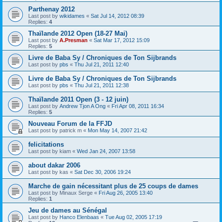
Parthenay 2012
Last post by
wikidames
«
Sat Jul 14, 2012 08:39
Replies:
4
Thaïlande 2012 Open (18-27 Mai)
Last post by
A.Presman
«
Sat Mar 17, 2012 15:09
Replies:
5
Livre de Baba Sy / Chroniques de Ton Sijbrands
Last post by
pbs
«
Thu Jul 21, 2011 12:40
Livre de Baba Sy / Chroniques de Ton Sijbrands
Last post by
pbs
«
Thu Jul 21, 2011 12:38
Thaïlande 2011 Open (3 - 12 juin)
Last post by
Andrew Tjon A Ong
«
Fri Apr 08, 2011 16:34
Replies:
5
Nouveau Forum de la FFJD
Last post by
patrick m
«
Mon May 14, 2007 21:42
felicitations
Last post by
kiam
«
Wed Jan 24, 2007 13:58
about dakar 2006
Last post by
kas
«
Sat Dec 30, 2006 19:24
Marche de gain nécessitant plus de 25 coups de dames
Last post by
Minaux Serge
«
Fri Aug 26, 2005 13:40
Replies:
1
Jeu de dames au Sénégal
Last post by
Hanco Elenbaas
«
Tue Aug 02, 2005 17:19