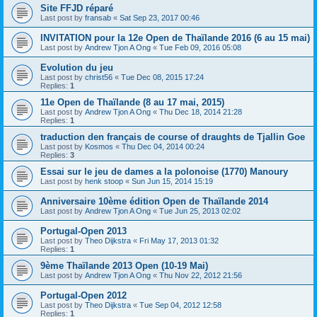
Site FFJD réparé
Last post by
fransab
«
Sat Sep 23, 2017 00:46
INVITATION pour la 12e Open de Thaïlande 2016 (6 au 15 mai)
Last post by
Andrew Tjon A Ong
«
Tue Feb 09, 2016 05:08
Evolution du jeu
Last post by
christ56
«
Tue Dec 08, 2015 17:24
Replies:
1
11e Open de Thaïlande (8 au 17 mai, 2015)
Last post by
Andrew Tjon A Ong
«
Thu Dec 18, 2014 21:28
Replies:
1
traduction den français de course of draughts de Tjallin Goe
Last post by
Kosmos
«
Thu Dec 04, 2014 00:24
Replies:
3
Essai sur le jeu de dames a la polonoise (1770) Manoury
Last post by
henk stoop
«
Sun Jun 15, 2014 15:19
Anniversaire 10ème édition Open de Thaïlande 2014
Last post by
Andrew Tjon A Ong
«
Tue Jun 25, 2013 02:02
Portugal-Open 2013
Last post by
Theo Dijkstra
«
Fri May 17, 2013 01:32
Replies:
1
9ème Thaïlande 2013 Open (10-19 Mai)
Last post by
Andrew Tjon A Ong
«
Thu Nov 22, 2012 21:56
Portugal-Open 2012
Last post by
Theo Dijkstra
«
Tue Sep 04, 2012 12:58
Replies:
1