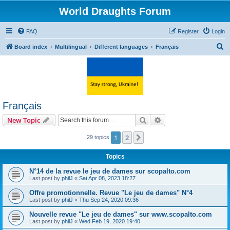
World Draughts Forum
FAQ
Register
Login
S
Board index
Multilingual
Different languages
Français
e
a
r
c
Français
h
Search
Advanced search
New Topic
1
2
Next
29 topics
Topics
N°14 de la revue le jeu de dames sur scopalto.com
Last post by
philJ
«
Sat Apr 08, 2023 18:27
Offre promotionnelle. Revue "Le jeu de dames" N°4
Last post by
philJ
«
Thu Sep 24, 2020 09:36
Nouvelle revue "Le jeu de dames" sur www.scopalto.com
Last post by
philJ
«
Wed Feb 19, 2020 19:40