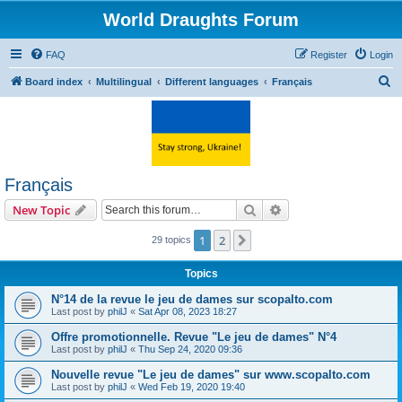
World Draughts Forum
FAQ
Register
Login
S
Board index
Multilingual
Different languages
Français
e
a
r
c
Français
h
Search
Advanced search
New Topic
1
2
Next
29 topics
Topics
N°14 de la revue le jeu de dames sur scopalto.com
Last post by
philJ
«
Sat Apr 08, 2023 18:27
Offre promotionnelle. Revue "Le jeu de dames" N°4
Last post by
philJ
«
Thu Sep 24, 2020 09:36
Nouvelle revue "Le jeu de dames" sur www.scopalto.com
Last post by
philJ
«
Wed Feb 19, 2020 19:40