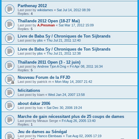
Parthenay 2012
Last post by
wikidames
«
Sat Jul 14, 2012 08:39
Replies:
4
Thaïlande 2012 Open (18-27 Mai)
Last post by
A.Presman
«
Sat Mar 17, 2012 15:09
Replies:
5
Livre de Baba Sy / Chroniques de Ton Sijbrands
Last post by
pbs
«
Thu Jul 21, 2011 12:40
Livre de Baba Sy / Chroniques de Ton Sijbrands
Last post by
pbs
«
Thu Jul 21, 2011 12:38
Thaïlande 2011 Open (3 - 12 juin)
Last post by
Andrew Tjon A Ong
«
Fri Apr 08, 2011 16:34
Replies:
5
Nouveau Forum de la FFJD
Last post by
patrick m
«
Mon May 14, 2007 21:42
felicitations
Last post by
kiam
«
Wed Jan 24, 2007 13:58
about dakar 2006
Last post by
kas
«
Sat Dec 30, 2006 19:24
Marche de gain nécessitant plus de 25 coups de dames
Last post by
Minaux Serge
«
Fri Aug 26, 2005 13:40
Replies:
1
Jeu de dames au Sénégal
Last post by
Hanco Elenbaas
«
Tue Aug 02, 2005 17:19