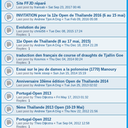
Site FFJD réparé
Last post by
fransab
«
Sat Sep 23, 2017 00:46
INVITATION pour la 12e Open de Thaïlande 2016 (6 au 15 mai)
Last post by
Andrew Tjon A Ong
«
Tue Feb 09, 2016 05:08
Evolution du jeu
Last post by
christ56
«
Tue Dec 08, 2015 17:24
Replies:
1
11e Open de Thaïlande (8 au 17 mai, 2015)
Last post by
Andrew Tjon A Ong
«
Thu Dec 18, 2014 21:28
Replies:
1
traduction den français de course of draughts de Tjallin Goe
Last post by
Kosmos
«
Thu Dec 04, 2014 00:24
Replies:
3
Essai sur le jeu de dames a la polonoise (1770) Manoury
Last post by
henk stoop
«
Sun Jun 15, 2014 15:19
Anniversaire 10ème édition Open de Thaïlande 2014
Last post by
Andrew Tjon A Ong
«
Tue Jun 25, 2013 02:02
Portugal-Open 2013
Last post by
Theo Dijkstra
«
Fri May 17, 2013 01:32
Replies:
1
9ème Thaïlande 2013 Open (10-19 Mai)
Last post by
Andrew Tjon A Ong
«
Thu Nov 22, 2012 21:56
Portugal-Open 2012
Last post by
Theo Dijkstra
«
Tue Sep 04, 2012 12:58
Replies:
1