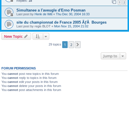
Replies:
18
1
2
Simultanee a l'aveugle d'Erno Posman
Last post by
Henk de Witt
«
Thu Dec 30, 2004 16:33
site du championnat de France 2005 ÃƒÂ Bourges
Last post by
regis BLOT
«
Mon Nov 15, 2004 21:02
New Topic
1
2
Next
29 topics
Jump to
FORUM PERMISSIONS
You
cannot
post new topics in this forum
You
cannot
reply to topics in this forum
You
cannot
edit your posts in this forum
You
cannot
delete your posts in this forum
You
cannot
post attachments in this forum