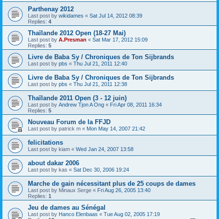
Parthenay 2012
Last post by
wikidames
«
Sat Jul 14, 2012 08:39
Replies:
4
Thaïlande 2012 Open (18-27 Mai)
Last post by
A.Presman
«
Sat Mar 17, 2012 15:09
Replies:
5
Livre de Baba Sy / Chroniques de Ton Sijbrands
Last post by
pbs
«
Thu Jul 21, 2011 12:40
Livre de Baba Sy / Chroniques de Ton Sijbrands
Last post by
pbs
«
Thu Jul 21, 2011 12:38
Thaïlande 2011 Open (3 - 12 juin)
Last post by
Andrew Tjon A Ong
«
Fri Apr 08, 2011 16:34
Replies:
5
Nouveau Forum de la FFJD
Last post by
patrick m
«
Mon May 14, 2007 21:42
felicitations
Last post by
kiam
«
Wed Jan 24, 2007 13:58
about dakar 2006
Last post by
kas
«
Sat Dec 30, 2006 19:24
Marche de gain nécessitant plus de 25 coups de dames
Last post by
Minaux Serge
«
Fri Aug 26, 2005 13:40
Replies:
1
Jeu de dames au Sénégal
Last post by
Hanco Elenbaas
«
Tue Aug 02, 2005 17:19