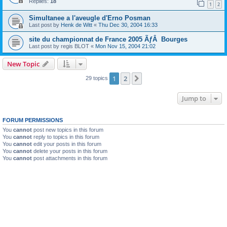
Replies:
18
1
2
Simultanee a l'aveugle d'Erno Posman
Last post by
Henk de Witt
«
Thu Dec 30, 2004 16:33
site du championnat de France 2005 ÃƒÂ Bourges
Last post by
regis BLOT
«
Mon Nov 15, 2004 21:02
New Topic
1
2
Next
29 topics
Jump to
FORUM PERMISSIONS
You
cannot
post new topics in this forum
You
cannot
reply to topics in this forum
You
cannot
edit your posts in this forum
You
cannot
delete your posts in this forum
You
cannot
post attachments in this forum