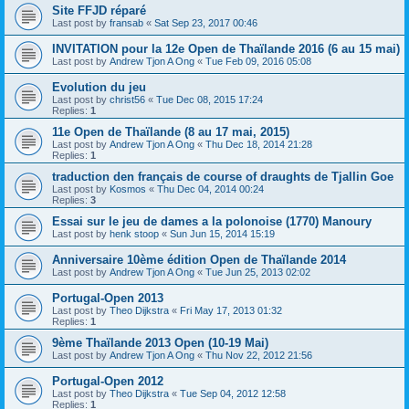
Site FFJD réparé
Last post by
fransab
«
Sat Sep 23, 2017 00:46
INVITATION pour la 12e Open de Thaïlande 2016 (6 au 15 mai)
Last post by
Andrew Tjon A Ong
«
Tue Feb 09, 2016 05:08
Evolution du jeu
Last post by
christ56
«
Tue Dec 08, 2015 17:24
Replies:
1
11e Open de Thaïlande (8 au 17 mai, 2015)
Last post by
Andrew Tjon A Ong
«
Thu Dec 18, 2014 21:28
Replies:
1
traduction den français de course of draughts de Tjallin Goe
Last post by
Kosmos
«
Thu Dec 04, 2014 00:24
Replies:
3
Essai sur le jeu de dames a la polonoise (1770) Manoury
Last post by
henk stoop
«
Sun Jun 15, 2014 15:19
Anniversaire 10ème édition Open de Thaïlande 2014
Last post by
Andrew Tjon A Ong
«
Tue Jun 25, 2013 02:02
Portugal-Open 2013
Last post by
Theo Dijkstra
«
Fri May 17, 2013 01:32
Replies:
1
9ème Thaïlande 2013 Open (10-19 Mai)
Last post by
Andrew Tjon A Ong
«
Thu Nov 22, 2012 21:56
Portugal-Open 2012
Last post by
Theo Dijkstra
«
Tue Sep 04, 2012 12:58
Replies:
1