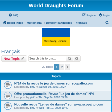
World Draughts Forum
FAQ
Register
Login
S
Board index
Multilingual
Different languages
Français
e
a
r
c
Français
h
Search
Advanced search
New Topic
1
2
Next
29 topics
Topics
N°14 de la revue le jeu de dames sur scopalto.com
Last post by
philJ
«
Sat Apr 08, 2023 18:27
Offre promotionnelle. Revue "Le jeu de dames" N°4
Last post by
philJ
«
Thu Sep 24, 2020 09:36
Nouvelle revue "Le jeu de dames" sur www.scopalto.com
Last post by
philJ
«
Wed Feb 19, 2020 19:40