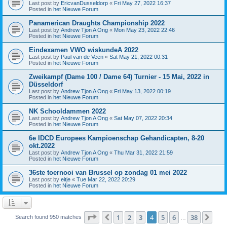
Last post by
EricvanDusseldorp
«
Fri May 27, 2022 16:37
Posted in
het Nieuwe Forum
Panamerican Draughts Championship 2022
Last post by
Andrew Tjon A Ong
«
Mon May 23, 2022 22:46
Posted in
het Nieuwe Forum
Eindexamen VWO wiskundeA 2022
Last post by
Paul van de Veen
«
Sat May 21, 2022 00:31
Posted in
het Nieuwe Forum
Zweikampf (Dame 100 / Dame 64) Turnier - 15 Mai, 2022 in
Düsseldorf
Last post by
Andrew Tjon A Ong
«
Fri May 13, 2022 00:19
Posted in
het Nieuwe Forum
NK Schooldammen 2022
Last post by
Andrew Tjon A Ong
«
Sat May 07, 2022 20:34
Posted in
het Nieuwe Forum
6e IDCD Europees Kampioenschap Gehandicapten, 8-20
okt.2022
Last post by
Andrew Tjon A Ong
«
Thu Mar 31, 2022 21:59
Posted in
het Nieuwe Forum
36ste toernooi van Brussel op zondag 01 mei 2022
Last post by
eitje
«
Tue Mar 22, 2022 20:29
Posted in
het Nieuwe Forum
Page
4
of
38
1
2
3
4
5
6
38
Previous
Nex
Search found 950 matches
…