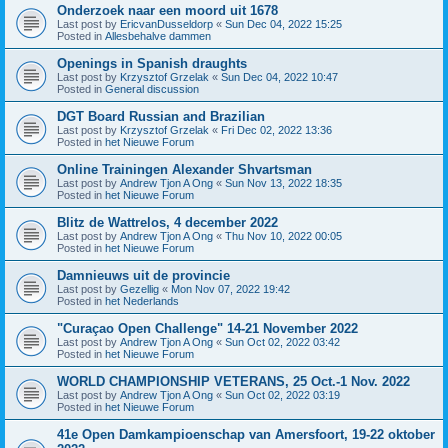
Onderzoek naar een moord uit 1678
Last post by
EricvanDusseldorp
«
Sun Dec 04, 2022 15:25
Posted in
Allesbehalve dammen
Openings in Spanish draughts
Last post by
Krzysztof Grzelak
«
Sun Dec 04, 2022 10:47
Posted in
General discussion
DGT Board Russian and Brazilian
Last post by
Krzysztof Grzelak
«
Fri Dec 02, 2022 13:36
Posted in
het Nieuwe Forum
Online Trainingen Alexander Shvartsman
Last post by
Andrew Tjon A Ong
«
Sun Nov 13, 2022 18:35
Posted in
het Nieuwe Forum
Blitz de Wattrelos, 4 december 2022
Last post by
Andrew Tjon A Ong
«
Thu Nov 10, 2022 00:05
Posted in
het Nieuwe Forum
Damnieuws uit de provincie
Last post by
Gezellig
«
Mon Nov 07, 2022 19:42
Posted in
het Nederlands
"Curaçao Open Challenge" 14-21 November 2022
Last post by
Andrew Tjon A Ong
«
Sun Oct 02, 2022 03:42
Posted in
het Nieuwe Forum
WORLD CHAMPIONSHIP VETERANS, 25 Oct.-1 Nov. 2022
Last post by
Andrew Tjon A Ong
«
Sun Oct 02, 2022 03:19
Posted in
het Nieuwe Forum
41e Open Damkampioenschap van Amersfoort, 19-22 oktober