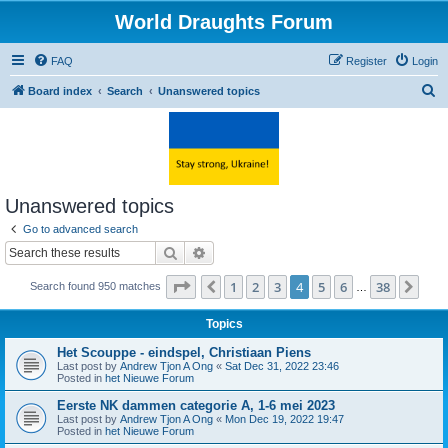
World Draughts Forum
FAQ
Register
Login
S
Board index
Search
Unanswered topics
e
a
r
c
Unanswered topics
h
Go to advanced search
Search
Advanced search
Page
4
of
38
1
2
3
4
5
6
38
Previous
Nex
Search found 950 matches
…
Topics
Het Scouppe - eindspel, Christiaan Piens
Last post by
Andrew Tjon A Ong
«
Sat Dec 31, 2022 23:46
Posted in
het Nieuwe Forum
Eerste NK dammen categorie A, 1-6 mei 2023
Last post by
Andrew Tjon A Ong
«
Mon Dec 19, 2022 19:47
Posted in
het Nieuwe Forum