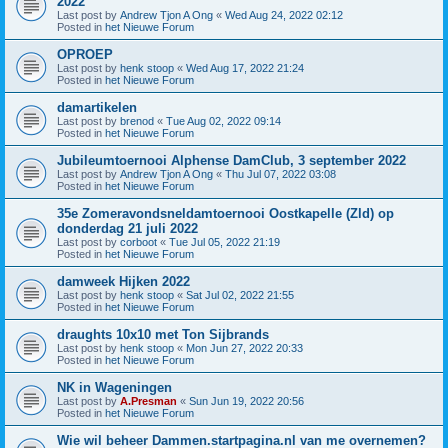
2022
Last post by
Andrew Tjon A Ong
«
Wed Aug 24, 2022 02:12
Posted in
het Nieuwe Forum
OPROEP
Last post by
henk stoop
«
Wed Aug 17, 2022 21:24
Posted in
het Nieuwe Forum
damartikelen
Last post by
brenod
«
Tue Aug 02, 2022 09:14
Posted in
het Nieuwe Forum
Jubileumtoernooi Alphense DamClub, 3 september 2022
Last post by
Andrew Tjon A Ong
«
Thu Jul 07, 2022 03:08
Posted in
het Nieuwe Forum
35e Zomeravondsneldamtoernooi Oostkapelle (Zld) op
donderdag 21 juli 2022
Last post by
corboot
«
Tue Jul 05, 2022 21:19
Posted in
het Nieuwe Forum
damweek Hijken 2022
Last post by
henk stoop
«
Sat Jul 02, 2022 21:55
Posted in
het Nieuwe Forum
draughts 10x10 met Ton Sijbrands
Last post by
henk stoop
«
Mon Jun 27, 2022 20:33
Posted in
het Nieuwe Forum
NK in Wageningen
Last post by
A.Presman
«
Sun Jun 19, 2022 20:56
Posted in
het Nieuwe Forum
Wie wil beheer Dammen.startpagina.nl van me overnemen?