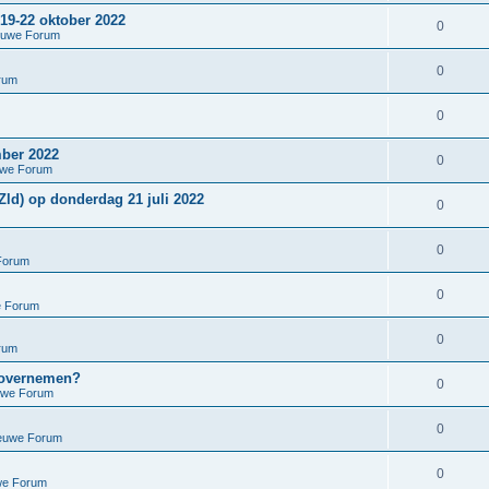
9-22 oktober 2022
0
euwe Forum
0
rum
0
ber 2022
0
uwe Forum
ld) op donderdag 21 juli 2022
0
0
Forum
0
e Forum
0
rum
 overnemen?
0
uwe Forum
0
ieuwe Forum
0
we Forum