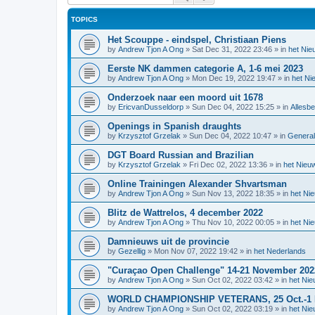
TOPICS
Het Scouppe - eindspel, Christiaan Piens
by
Andrew Tjon A Ong
»
Sat Dec 31, 2022 23:46
» in
het Ni
Eerste NK dammen categorie A, 1-6 mei 2023
by
Andrew Tjon A Ong
»
Mon Dec 19, 2022 19:47
» in
het N
Onderzoek naar een moord uit 1678
by
EricvanDusseldorp
»
Sun Dec 04, 2022 15:25
» in
Allesb
Openings in Spanish draughts
by
Krzysztof Grzelak
»
Sun Dec 04, 2022 10:47
» in
General
DGT Board Russian and Brazilian
by
Krzysztof Grzelak
»
Fri Dec 02, 2022 13:36
» in
het Nieu
Online Trainingen Alexander Shvartsman
by
Andrew Tjon A Ong
»
Sun Nov 13, 2022 18:35
» in
het Ni
Blitz de Wattrelos, 4 december 2022
by
Andrew Tjon A Ong
»
Thu Nov 10, 2022 00:05
» in
het Ni
Damnieuws uit de provincie
by
Gezellig
»
Mon Nov 07, 2022 19:42
» in
het Nederlands
"Curaçao Open Challenge" 14-21 November 202
by
Andrew Tjon A Ong
»
Sun Oct 02, 2022 03:42
» in
het Ni
WORLD CHAMPIONSHIP VETERANS, 25 Oct.-1 N
by
Andrew Tjon A Ong
»
Sun Oct 02, 2022 03:19
» in
het Ni