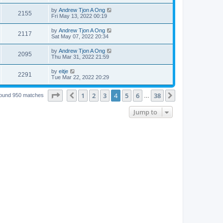
by
Andrew Tjon A Ong
2155
Fri May 13, 2022 00:19
by
Andrew Tjon A Ong
2117
Sat May 07, 2022 20:34
by
Andrew Tjon A Ong
2095
Thu Mar 31, 2022 21:59
by
eitje
2291
Tue Mar 22, 2022 20:29
Page
4
of
38
1
2
3
4
5
6
38
Previous
Next
found 950 matches
…
Jump to