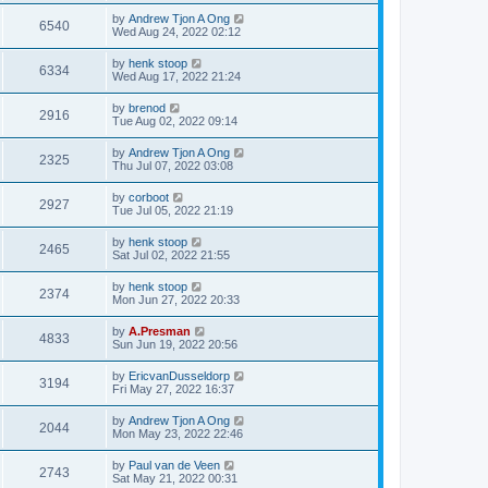
by
Andrew Tjon A Ong
6540
Wed Aug 24, 2022 02:12
by
henk stoop
6334
Wed Aug 17, 2022 21:24
by
brenod
2916
Tue Aug 02, 2022 09:14
by
Andrew Tjon A Ong
2325
Thu Jul 07, 2022 03:08
by
corboot
2927
Tue Jul 05, 2022 21:19
by
henk stoop
2465
Sat Jul 02, 2022 21:55
by
henk stoop
2374
Mon Jun 27, 2022 20:33
by
A.Presman
4833
Sun Jun 19, 2022 20:56
by
EricvanDusseldorp
3194
Fri May 27, 2022 16:37
by
Andrew Tjon A Ong
2044
Mon May 23, 2022 22:46
by
Paul van de Veen
2743
Sat May 21, 2022 00:31