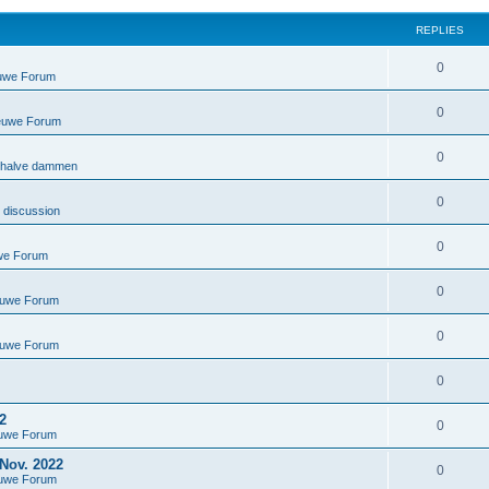
REPLIES
0
euwe Forum
0
ieuwe Forum
0
ehalve dammen
0
 discussion
0
we Forum
0
euwe Forum
0
euwe Forum
0
2
0
euwe Forum
ov. 2022
0
euwe Forum