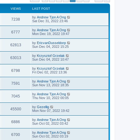
VIEWS
LAST POST
by
Andrew Tjon A Ong
7238
Sat Dec 31, 2022 23:46
by
Andrew Tjon A Ong
6777
Mon Dec 19, 2022 19:47
by
EricvanDusseldorp
62813
Sun Dec 04, 2022 15:25
by
Krzysztof Grzelak
63013
Sun Dec 04, 2022 10:47
by
Krzysztof Grzelak
6798
Fri Dec 02, 2022 13:36
by
Andrew Tjon A Ong
7591
Sun Nov 13, 2022 18:35
by
Andrew Tjon A Ong
7045
Thu Nov 10, 2022 00:05
by
Gezellig
45500
Mon Nov 07, 2022 19:42
by
Andrew Tjon A Ong
6886
Sun Oct 02, 2022 03:42
by
Andrew Tjon A Ong
6700
Sun Oct 02, 2022 03:19