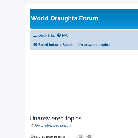
World Draughts Forum
Quick links
FAQ
Board index
Search
Unanswered topics
Unanswered topics
Go to advanced search
Search
Advanced search