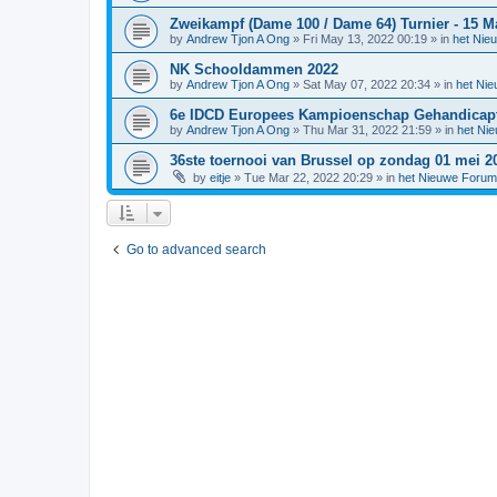
Zweikampf (Dame 100 / Dame 64) Turnier - 15 Ma
by
Andrew Tjon A Ong
»
Fri May 13, 2022 00:19
» in
het Nie
NK Schooldammen 2022
by
Andrew Tjon A Ong
»
Sat May 07, 2022 20:34
» in
het Ni
6e IDCD Europees Kampioenschap Gehandicapte
by
Andrew Tjon A Ong
»
Thu Mar 31, 2022 21:59
» in
het Ni
36ste toernooi van Brussel op zondag 01 mei 2
by
eitje
»
Tue Mar 22, 2022 20:29
» in
het Nieuwe Forum
Go to advanced search