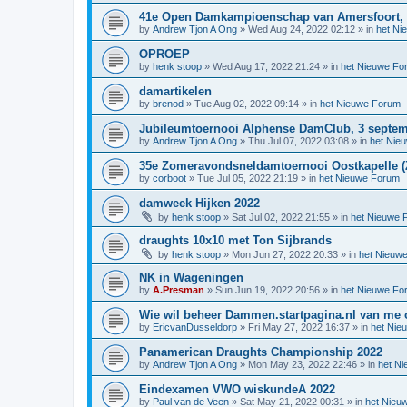
41e Open Damkampioenschap van Amersfoort, 1
by
Andrew Tjon A Ong
»
Wed Aug 24, 2022 02:12
» in
het Ni
OPROEP
by
henk stoop
»
Wed Aug 17, 2022 21:24
» in
het Nieuwe Fo
damartikelen
by
brenod
»
Tue Aug 02, 2022 09:14
» in
het Nieuwe Forum
Jubileumtoernooi Alphense DamClub, 3 septem
by
Andrew Tjon A Ong
»
Thu Jul 07, 2022 03:08
» in
het Nie
35e Zomeravondsneldamtoernooi Oostkapelle (Z
by
corboot
»
Tue Jul 05, 2022 21:19
» in
het Nieuwe Forum
damweek Hijken 2022
by
henk stoop
»
Sat Jul 02, 2022 21:55
» in
het Nieuwe 
draughts 10x10 met Ton Sijbrands
by
henk stoop
»
Mon Jun 27, 2022 20:33
» in
het Nieuw
NK in Wageningen
by
A.Presman
»
Sun Jun 19, 2022 20:56
» in
het Nieuwe Fo
Wie wil beheer Dammen.startpagina.nl van me
by
EricvanDusseldorp
»
Fri May 27, 2022 16:37
» in
het Nie
Panamerican Draughts Championship 2022
by
Andrew Tjon A Ong
»
Mon May 23, 2022 22:46
» in
het N
Eindexamen VWO wiskundeA 2022
by
Paul van de Veen
»
Sat May 21, 2022 00:31
» in
het Nieu