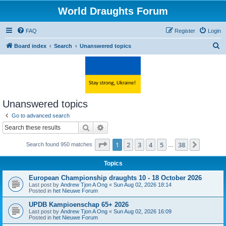
World Draughts Forum
FAQ
Register
Login
S
Board index
Search
Unanswered topics
e
a
r
c
Unanswered topics
h
Go to advanced search
Search
Advanced search
Page
1
of
38
1
2
3
4
5
38
Next
Search found 950 matches
…
Topics
European Championship draughts 10 - 18 October 2026
Last post by
Andrew Tjon A Ong
«
Sun Aug 02, 2026 18:14
Posted in
het Nieuwe Forum
UPDB Kampioenschap 65+ 2026
Last post by
Andrew Tjon A Ong
«
Sun Aug 02, 2026 16:09
Posted in
het Nieuwe Forum