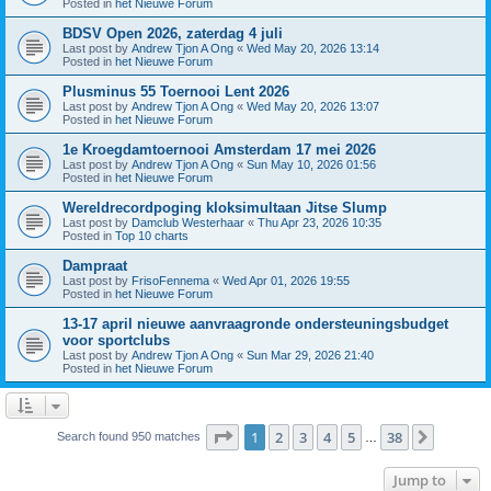
Posted in
het Nieuwe Forum
BDSV Open 2026, zaterdag 4 juli
Last post by
Andrew Tjon A Ong
«
Wed May 20, 2026 13:14
Posted in
het Nieuwe Forum
Plusminus 55 Toernooi Lent 2026
Last post by
Andrew Tjon A Ong
«
Wed May 20, 2026 13:07
Posted in
het Nieuwe Forum
1e Kroegdamtoernooi Amsterdam 17 mei 2026
Last post by
Andrew Tjon A Ong
«
Sun May 10, 2026 01:56
Posted in
het Nieuwe Forum
Wereldrecordpoging kloksimultaan Jitse Slump
Last post by
Damclub Westerhaar
«
Thu Apr 23, 2026 10:35
Posted in
Top 10 charts
Dampraat
Last post by
FrisoFennema
«
Wed Apr 01, 2026 19:55
Posted in
het Nieuwe Forum
13-17 april nieuwe aanvraagronde ondersteuningsbudget
voor sportclubs
Last post by
Andrew Tjon A Ong
«
Sun Mar 29, 2026 21:40
Posted in
het Nieuwe Forum
Page
1
of
38
1
2
3
4
5
38
Next
Search found 950 matches
…
Jump to