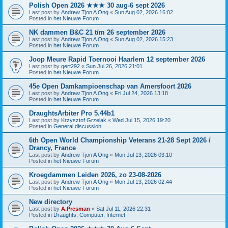
Polish Open 2026 ★★★ 30 aug-6 sept 2026
Last post by
Andrew Tjon A Ong
«
Sun Aug 02, 2026 16:02
Posted in
het Nieuwe Forum
NK dammen B&C 21 t/m 26 september 2026
Last post by
Andrew Tjon A Ong
«
Sun Aug 02, 2026 15:23
Posted in
het Nieuwe Forum
Joop Meure Rapid Toernooi Haarlem 12 september 2026
Last post by
gert292
«
Sun Jul 26, 2026 21:01
Posted in
het Nieuwe Forum
45e Open Damkampioenschap van Amersfoort 2026
Last post by
Andrew Tjon A Ong
«
Fri Jul 24, 2026 13:18
Posted in
het Nieuwe Forum
DraughtsArbiter Pro 5.44b1
Last post by
Krzysztof Grzelak
«
Wed Jul 15, 2026 19:20
Posted in
General discussion
6th Open World Championship Veterans 21-28 Sept 2026 /
Drancy, France
Last post by
Andrew Tjon A Ong
«
Mon Jul 13, 2026 03:10
Posted in
het Nieuwe Forum
Kroegdammen Leiden 2026, zo 23-08-2026
Last post by
Andrew Tjon A Ong
«
Mon Jul 13, 2026 02:44
Posted in
het Nieuwe Forum
New directory
Last post by
A.Presman
«
Sat Jul 11, 2026 22:31
Posted in
Draughts, Computer, Internet