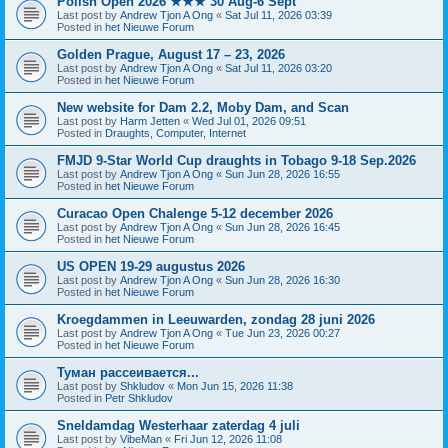
Polish Open 2026 ★★★ 30 Aug-6 Sept
Last post by
Andrew Tjon A Ong
«
Sat Jul 11, 2026 03:39
Posted in
het Nieuwe Forum
Golden Prague, August 17 – 23, 2026
Last post by
Andrew Tjon A Ong
«
Sat Jul 11, 2026 03:20
Posted in
het Nieuwe Forum
New website for Dam 2.2, Moby Dam, and Scan
Last post by
Harm Jetten
«
Wed Jul 01, 2026 09:51
Posted in
Draughts, Computer, Internet
FMJD 9-Star World Cup draughts in Tobago 9-18 Sep.2026
Last post by
Andrew Tjon A Ong
«
Sun Jun 28, 2026 16:55
Posted in
het Nieuwe Forum
Curacao Open Chalenge 5-12 december 2026
Last post by
Andrew Tjon A Ong
«
Sun Jun 28, 2026 16:45
Posted in
het Nieuwe Forum
US OPEN 19-29 augustus 2026
Last post by
Andrew Tjon A Ong
«
Sun Jun 28, 2026 16:30
Posted in
het Nieuwe Forum
Kroegdammen in Leeuwarden, zondag 28 juni 2026
Last post by
Andrew Tjon A Ong
«
Tue Jun 23, 2026 00:27
Posted in
het Nieuwe Forum
Туман рассеивается...
Last post by
Shkludov
«
Mon Jun 15, 2026 11:38
Posted in
Petr Shkludov
Sneldamdag Westerhaar zaterdag 4 juli
Last post by
VibeMan
«
Fri Jun 12, 2026 11:08