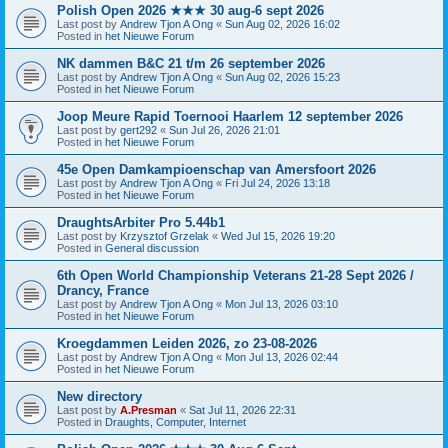
Polish Open 2026 ★★★ 30 aug-6 sept 2026
Last post by
Andrew Tjon A Ong
«
Sun Aug 02, 2026 16:02
Posted in
het Nieuwe Forum
NK dammen B&C 21 t/m 26 september 2026
Last post by
Andrew Tjon A Ong
«
Sun Aug 02, 2026 15:23
Posted in
het Nieuwe Forum
Joop Meure Rapid Toernooi Haarlem 12 september 2026
Last post by
gert292
«
Sun Jul 26, 2026 21:01
Posted in
het Nieuwe Forum
45e Open Damkampioenschap van Amersfoort 2026
Last post by
Andrew Tjon A Ong
«
Fri Jul 24, 2026 13:18
Posted in
het Nieuwe Forum
DraughtsArbiter Pro 5.44b1
Last post by
Krzysztof Grzelak
«
Wed Jul 15, 2026 19:20
Posted in
General discussion
6th Open World Championship Veterans 21-28 Sept 2026 /
Drancy, France
Last post by
Andrew Tjon A Ong
«
Mon Jul 13, 2026 03:10
Posted in
het Nieuwe Forum
Kroegdammen Leiden 2026, zo 23-08-2026
Last post by
Andrew Tjon A Ong
«
Mon Jul 13, 2026 02:44
Posted in
het Nieuwe Forum
New directory
Last post by
A.Presman
«
Sat Jul 11, 2026 22:31
Posted in
Draughts, Computer, Internet