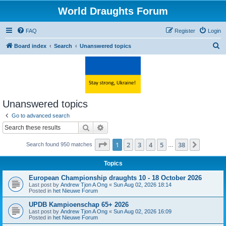
World Draughts Forum
FAQ
Register
Login
S
Board index
Search
Unanswered topics
e
a
r
c
Unanswered topics
h
Go to advanced search
Search
Advanced search
Page
1
of
38
1
2
3
4
5
38
Next
Search found 950 matches
…
Topics
European Championship draughts 10 - 18 October 2026
Last post by
Andrew Tjon A Ong
«
Sun Aug 02, 2026 18:14
Posted in
het Nieuwe Forum
UPDB Kampioenschap 65+ 2026
Last post by
Andrew Tjon A Ong
«
Sun Aug 02, 2026 16:09
Posted in
het Nieuwe Forum