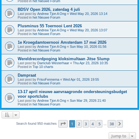
Posted in
het Nieuwe Forum
BDSV Open 2026, zaterdag 4 juli
Last post by
Andrew Tjon A Ong
«
Wed May 20, 2026 13:14
Posted in
het Nieuwe Forum
Plusminus 55 Toernooi Lent 2026
Last post by
Andrew Tjon A Ong
«
Wed May 20, 2026 13:07
Posted in
het Nieuwe Forum
1e Kroegdamtoernooi Amsterdam 17 mei 2026
Last post by
Andrew Tjon A Ong
«
Sun May 10, 2026 01:56
Posted in
het Nieuwe Forum
Wereldrecordpoging kloksimultaan Jitse Slump
Last post by
Damclub Westerhaar
«
Thu Apr 23, 2026 10:35
Posted in
Top 10 charts
Dampraat
Last post by
FrisoFennema
«
Wed Apr 01, 2026 19:55
Posted in
het Nieuwe Forum
13-17 april nieuwe aanvraagronde ondersteuningsbudget
voor sportclubs
Last post by
Andrew Tjon A Ong
«
Sun Mar 29, 2026 21:40
Posted in
het Nieuwe Forum
Page
1
of
38
1
2
3
4
5
38
Next
Search found 950 matches
…
Jump to