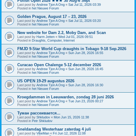
Polish Open 2026 ★★★ 30 Aug-6 Sept
Last post by
Andrew Tjon A Ong
«
Sat Jul 11, 2026 03:39
Posted in
het Nieuwe Forum
Golden Prague, August 17 – 23, 2026
Last post by
Andrew Tjon A Ong
«
Sat Jul 11, 2026 03:20
Posted in
het Nieuwe Forum
New website for Dam 2.2, Moby Dam, and Scan
Last post by
Harm Jetten
«
Wed Jul 01, 2026 09:51
Posted in
Draughts, Computer, Internet
FMJD 9-Star World Cup draughts in Tobago 9-18 Sep.2026
Last post by
Andrew Tjon A Ong
«
Sun Jun 28, 2026 16:55
Posted in
het Nieuwe Forum
Curacao Open Chalenge 5-12 december 2026
Last post by
Andrew Tjon A Ong
«
Sun Jun 28, 2026 16:45
Posted in
het Nieuwe Forum
US OPEN 19-29 augustus 2026
Last post by
Andrew Tjon A Ong
«
Sun Jun 28, 2026 16:30
Posted in
het Nieuwe Forum
Kroegdammen in Leeuwarden, zondag 28 juni 2026
Last post by
Andrew Tjon A Ong
«
Tue Jun 23, 2026 00:27
Posted in
het Nieuwe Forum
Туман рассеивается...
Last post by
Shkludov
«
Mon Jun 15, 2026 11:38
Posted in
Petr Shkludov
Sneldamdag Westerhaar zaterdag 4 juli
Last post by
VibeMan
«
Fri Jun 12, 2026 11:08