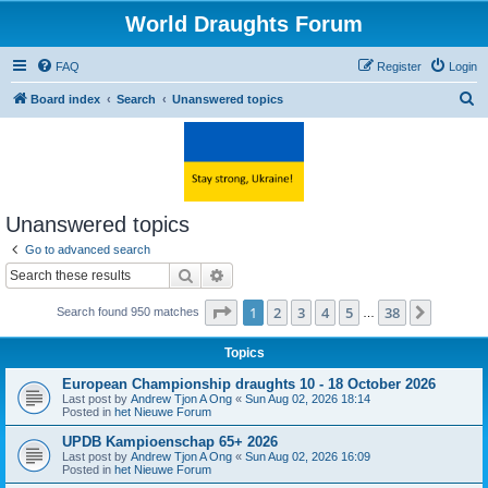
World Draughts Forum
FAQ
Register
Login
S
Board index
Search
Unanswered topics
e
a
r
c
Unanswered topics
h
Go to advanced search
Search
Advanced search
Page
1
of
38
1
2
3
4
5
38
Next
Search found 950 matches
…
Topics
European Championship draughts 10 - 18 October 2026
Last post by
Andrew Tjon A Ong
«
Sun Aug 02, 2026 18:14
Posted in
het Nieuwe Forum
UPDB Kampioenschap 65+ 2026
Last post by
Andrew Tjon A Ong
«
Sun Aug 02, 2026 16:09
Posted in
het Nieuwe Forum