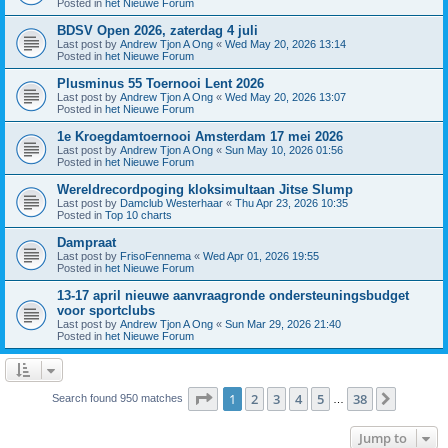
Posted in
het Nieuwe Forum
BDSV Open 2026, zaterdag 4 juli
Last post by
Andrew Tjon A Ong
«
Wed May 20, 2026 13:14
Posted in
het Nieuwe Forum
Plusminus 55 Toernooi Lent 2026
Last post by
Andrew Tjon A Ong
«
Wed May 20, 2026 13:07
Posted in
het Nieuwe Forum
1e Kroegdamtoernooi Amsterdam 17 mei 2026
Last post by
Andrew Tjon A Ong
«
Sun May 10, 2026 01:56
Posted in
het Nieuwe Forum
Wereldrecordpoging kloksimultaan Jitse Slump
Last post by
Damclub Westerhaar
«
Thu Apr 23, 2026 10:35
Posted in
Top 10 charts
Dampraat
Last post by
FrisoFennema
«
Wed Apr 01, 2026 19:55
Posted in
het Nieuwe Forum
13-17 april nieuwe aanvraagronde ondersteuningsbudget
voor sportclubs
Last post by
Andrew Tjon A Ong
«
Sun Mar 29, 2026 21:40
Posted in
het Nieuwe Forum
Page
1
of
38
1
2
3
4
5
38
Next
Search found 950 matches
…
Jump to