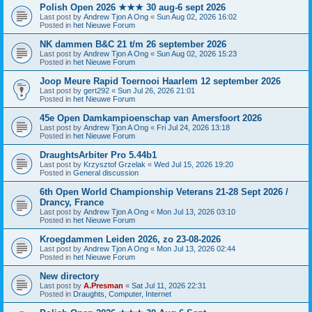
Polish Open 2026 ★★★ 30 aug-6 sept 2026
Last post by
Andrew Tjon A Ong
«
Sun Aug 02, 2026 16:02
Posted in
het Nieuwe Forum
NK dammen B&C 21 t/m 26 september 2026
Last post by
Andrew Tjon A Ong
«
Sun Aug 02, 2026 15:23
Posted in
het Nieuwe Forum
Joop Meure Rapid Toernooi Haarlem 12 september 2026
Last post by
gert292
«
Sun Jul 26, 2026 21:01
Posted in
het Nieuwe Forum
45e Open Damkampioenschap van Amersfoort 2026
Last post by
Andrew Tjon A Ong
«
Fri Jul 24, 2026 13:18
Posted in
het Nieuwe Forum
DraughtsArbiter Pro 5.44b1
Last post by
Krzysztof Grzelak
«
Wed Jul 15, 2026 19:20
Posted in
General discussion
6th Open World Championship Veterans 21-28 Sept 2026 /
Drancy, France
Last post by
Andrew Tjon A Ong
«
Mon Jul 13, 2026 03:10
Posted in
het Nieuwe Forum
Kroegdammen Leiden 2026, zo 23-08-2026
Last post by
Andrew Tjon A Ong
«
Mon Jul 13, 2026 02:44
Posted in
het Nieuwe Forum
New directory
Last post by
A.Presman
«
Sat Jul 11, 2026 22:31
Posted in
Draughts, Computer, Internet