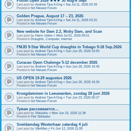
Polish Open 2026 ★★★ 30 Aug-6 Sept
Last post by
Andrew Tjon A Ong
«
Sat Jul 11, 2026 03:39
Posted in
het Nieuwe Forum
Golden Prague, August 17 – 23, 2026
Last post by
Andrew Tjon A Ong
«
Sat Jul 11, 2026 03:20
Posted in
het Nieuwe Forum
New website for Dam 2.2, Moby Dam, and Scan
Last post by
Harm Jetten
«
Wed Jul 01, 2026 09:51
Posted in
Draughts, Computer, Internet
FMJD 9-Star World Cup draughts in Tobago 9-18 Sep.2026
Last post by
Andrew Tjon A Ong
«
Sun Jun 28, 2026 16:55
Posted in
het Nieuwe Forum
Curacao Open Chalenge 5-12 december 2026
Last post by
Andrew Tjon A Ong
«
Sun Jun 28, 2026 16:45
Posted in
het Nieuwe Forum
US OPEN 19-29 augustus 2026
Last post by
Andrew Tjon A Ong
«
Sun Jun 28, 2026 16:30
Posted in
het Nieuwe Forum
Kroegdammen in Leeuwarden, zondag 28 juni 2026
Last post by
Andrew Tjon A Ong
«
Tue Jun 23, 2026 00:27
Posted in
het Nieuwe Forum
Туман рассеивается...
Last post by
Shkludov
«
Mon Jun 15, 2026 11:38
Posted in
Petr Shkludov
Sneldamdag Westerhaar zaterdag 4 juli
Last post by
VibeMan
«
Fri Jun 12, 2026 11:08