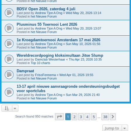
Posted in
het Nieuwe Forum
BDSV Open 2026, zaterdag 4 juli
Last post by
Andrew Tjon A Ong
«
Wed May 20, 2026 13:14
Posted in
het Nieuwe Forum
Plusminus 55 Toernooi Lent 2026
Last post by
Andrew Tjon A Ong
«
Wed May 20, 2026 13:07
Posted in
het Nieuwe Forum
1e Kroegdamtoernooi Amsterdam 17 mei 2026
Last post by
Andrew Tjon A Ong
«
Sun May 10, 2026 01:56
Posted in
het Nieuwe Forum
Wereldrecordpoging kloksimultaan Jitse Slump
Last post by
Damclub Westerhaar
«
Thu Apr 23, 2026 10:35
Posted in
Top 10 charts
Dampraat
Last post by
FrisoFennema
«
Wed Apr 01, 2026 19:55
Posted in
het Nieuwe Forum
13-17 april nieuwe aanvraagronde ondersteuningsbudget
voor sportclubs
Last post by
Andrew Tjon A Ong
«
Sun Mar 29, 2026 21:40
Posted in
het Nieuwe Forum
Page
1
of
38
1
2
3
4
5
38
Next
Search found 950 matches
…
Jump to