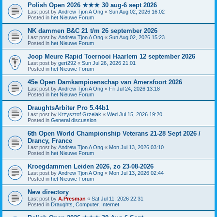
Polish Open 2026 ★★★ 30 aug-6 sept 2026
Last post by
Andrew Tjon A Ong
«
Sun Aug 02, 2026 16:02
Posted in
het Nieuwe Forum
NK dammen B&C 21 t/m 26 september 2026
Last post by
Andrew Tjon A Ong
«
Sun Aug 02, 2026 15:23
Posted in
het Nieuwe Forum
Joop Meure Rapid Toernooi Haarlem 12 september 2026
Last post by
gert292
«
Sun Jul 26, 2026 21:01
Posted in
het Nieuwe Forum
45e Open Damkampioenschap van Amersfoort 2026
Last post by
Andrew Tjon A Ong
«
Fri Jul 24, 2026 13:18
Posted in
het Nieuwe Forum
DraughtsArbiter Pro 5.44b1
Last post by
Krzysztof Grzelak
«
Wed Jul 15, 2026 19:20
Posted in
General discussion
6th Open World Championship Veterans 21-28 Sept 2026 /
Drancy, France
Last post by
Andrew Tjon A Ong
«
Mon Jul 13, 2026 03:10
Posted in
het Nieuwe Forum
Kroegdammen Leiden 2026, zo 23-08-2026
Last post by
Andrew Tjon A Ong
«
Mon Jul 13, 2026 02:44
Posted in
het Nieuwe Forum
New directory
Last post by
A.Presman
«
Sat Jul 11, 2026 22:31
Posted in
Draughts, Computer, Internet