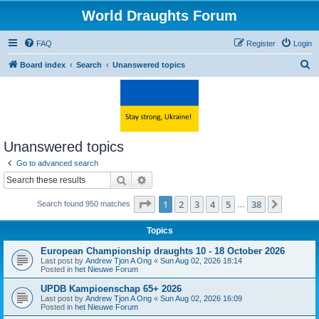
World Draughts Forum
FAQ
Register
Login
S
Board index
Search
Unanswered topics
e
a
r
c
Unanswered topics
h
Go to advanced search
Search
Advanced search
Page
1
of
38
1
2
3
4
5
38
Next
Search found 950 matches
…
Topics
European Championship draughts 10 - 18 October 2026
Last post by
Andrew Tjon A Ong
«
Sun Aug 02, 2026 18:14
Posted in
het Nieuwe Forum
UPDB Kampioenschap 65+ 2026
Last post by
Andrew Tjon A Ong
«
Sun Aug 02, 2026 16:09
Posted in
het Nieuwe Forum