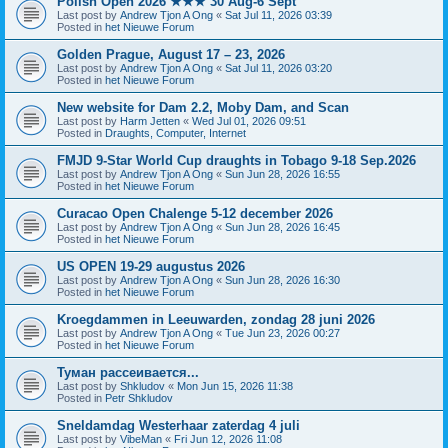
Polish Open 2026 ★★★ 30 Aug-6 Sept
Last post by
Andrew Tjon A Ong
«
Sat Jul 11, 2026 03:39
Posted in
het Nieuwe Forum
Golden Prague, August 17 – 23, 2026
Last post by
Andrew Tjon A Ong
«
Sat Jul 11, 2026 03:20
Posted in
het Nieuwe Forum
New website for Dam 2.2, Moby Dam, and Scan
Last post by
Harm Jetten
«
Wed Jul 01, 2026 09:51
Posted in
Draughts, Computer, Internet
FMJD 9-Star World Cup draughts in Tobago 9-18 Sep.2026
Last post by
Andrew Tjon A Ong
«
Sun Jun 28, 2026 16:55
Posted in
het Nieuwe Forum
Curacao Open Chalenge 5-12 december 2026
Last post by
Andrew Tjon A Ong
«
Sun Jun 28, 2026 16:45
Posted in
het Nieuwe Forum
US OPEN 19-29 augustus 2026
Last post by
Andrew Tjon A Ong
«
Sun Jun 28, 2026 16:30
Posted in
het Nieuwe Forum
Kroegdammen in Leeuwarden, zondag 28 juni 2026
Last post by
Andrew Tjon A Ong
«
Tue Jun 23, 2026 00:27
Posted in
het Nieuwe Forum
Туман рассеивается...
Last post by
Shkludov
«
Mon Jun 15, 2026 11:38
Posted in
Petr Shkludov
Sneldamdag Westerhaar zaterdag 4 juli
Last post by
VibeMan
«
Fri Jun 12, 2026 11:08