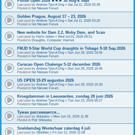
Polish Open 2026 ★★★ 30 Aug-6 Sept
Last post by
Andrew Tjon A Ong
«
Sat Jul 11, 2026 03:39
Posted in
het Nieuwe Forum
Golden Prague, August 17 – 23, 2026
Last post by
Andrew Tjon A Ong
«
Sat Jul 11, 2026 03:20
Posted in
het Nieuwe Forum
New website for Dam 2.2, Moby Dam, and Scan
Last post by
Harm Jetten
«
Wed Jul 01, 2026 09:51
Posted in
Draughts, Computer, Internet
FMJD 9-Star World Cup draughts in Tobago 9-18 Sep.2026
Last post by
Andrew Tjon A Ong
«
Sun Jun 28, 2026 16:55
Posted in
het Nieuwe Forum
Curacao Open Chalenge 5-12 december 2026
Last post by
Andrew Tjon A Ong
«
Sun Jun 28, 2026 16:45
Posted in
het Nieuwe Forum
US OPEN 19-29 augustus 2026
Last post by
Andrew Tjon A Ong
«
Sun Jun 28, 2026 16:30
Posted in
het Nieuwe Forum
Kroegdammen in Leeuwarden, zondag 28 juni 2026
Last post by
Andrew Tjon A Ong
«
Tue Jun 23, 2026 00:27
Posted in
het Nieuwe Forum
Туман рассеивается...
Last post by
Shkludov
«
Mon Jun 15, 2026 11:38
Posted in
Petr Shkludov
Sneldamdag Westerhaar zaterdag 4 juli
Last post by
VibeMan
«
Fri Jun 12, 2026 11:08