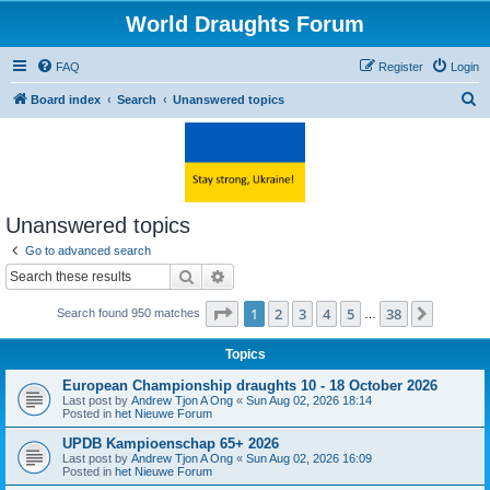
World Draughts Forum
FAQ
Register
Login
S
Board index
Search
Unanswered topics
e
a
r
c
Unanswered topics
h
Go to advanced search
Search
Advanced search
Page
1
of
38
1
2
3
4
5
38
Next
Search found 950 matches
…
Topics
European Championship draughts 10 - 18 October 2026
Last post by
Andrew Tjon A Ong
«
Sun Aug 02, 2026 18:14
Posted in
het Nieuwe Forum
UPDB Kampioenschap 65+ 2026
Last post by
Andrew Tjon A Ong
«
Sun Aug 02, 2026 16:09
Posted in
het Nieuwe Forum