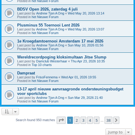
Posted in
het Nieuwe Forum
BDSV Open 2026, zaterdag 4 juli
Last post by
Andrew Tjon A Ong
«
Wed May 20, 2026 13:14
Posted in
het Nieuwe Forum
Plusminus 55 Toernooi Lent 2026
Last post by
Andrew Tjon A Ong
«
Wed May 20, 2026 13:07
Posted in
het Nieuwe Forum
1e Kroegdamtoernooi Amsterdam 17 mei 2026
Last post by
Andrew Tjon A Ong
«
Sun May 10, 2026 01:56
Posted in
het Nieuwe Forum
Wereldrecordpoging kloksimultaan Jitse Slump
Last post by
Damclub Westerhaar
«
Thu Apr 23, 2026 10:35
Posted in
Top 10 charts
Dampraat
Last post by
FrisoFennema
«
Wed Apr 01, 2026 19:55
Posted in
het Nieuwe Forum
13-17 april nieuwe aanvraagronde ondersteuningsbudget
voor sportclubs
Last post by
Andrew Tjon A Ong
«
Sun Mar 29, 2026 21:40
Posted in
het Nieuwe Forum
Page
1
of
38
1
2
3
4
5
38
Next
Search found 950 matches
…
Jump to