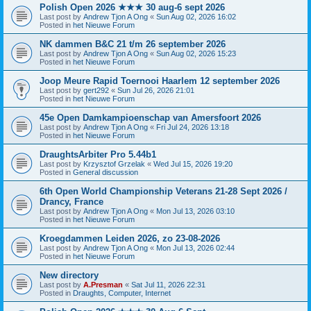
Polish Open 2026 ★★★ 30 aug-6 sept 2026
Last post by
Andrew Tjon A Ong
«
Sun Aug 02, 2026 16:02
Posted in
het Nieuwe Forum
NK dammen B&C 21 t/m 26 september 2026
Last post by
Andrew Tjon A Ong
«
Sun Aug 02, 2026 15:23
Posted in
het Nieuwe Forum
Joop Meure Rapid Toernooi Haarlem 12 september 2026
Last post by
gert292
«
Sun Jul 26, 2026 21:01
Posted in
het Nieuwe Forum
45e Open Damkampioenschap van Amersfoort 2026
Last post by
Andrew Tjon A Ong
«
Fri Jul 24, 2026 13:18
Posted in
het Nieuwe Forum
DraughtsArbiter Pro 5.44b1
Last post by
Krzysztof Grzelak
«
Wed Jul 15, 2026 19:20
Posted in
General discussion
6th Open World Championship Veterans 21-28 Sept 2026 /
Drancy, France
Last post by
Andrew Tjon A Ong
«
Mon Jul 13, 2026 03:10
Posted in
het Nieuwe Forum
Kroegdammen Leiden 2026, zo 23-08-2026
Last post by
Andrew Tjon A Ong
«
Mon Jul 13, 2026 02:44
Posted in
het Nieuwe Forum
New directory
Last post by
A.Presman
«
Sat Jul 11, 2026 22:31
Posted in
Draughts, Computer, Internet