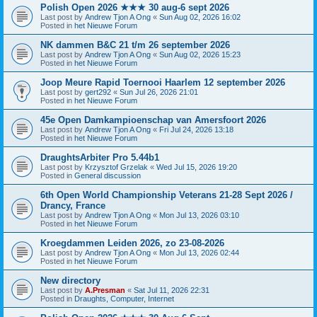
Polish Open 2026 ★★★ 30 aug-6 sept 2026
Last post by
Andrew Tjon A Ong
«
Sun Aug 02, 2026 16:02
Posted in
het Nieuwe Forum
NK dammen B&C 21 t/m 26 september 2026
Last post by
Andrew Tjon A Ong
«
Sun Aug 02, 2026 15:23
Posted in
het Nieuwe Forum
Joop Meure Rapid Toernooi Haarlem 12 september 2026
Last post by
gert292
«
Sun Jul 26, 2026 21:01
Posted in
het Nieuwe Forum
45e Open Damkampioenschap van Amersfoort 2026
Last post by
Andrew Tjon A Ong
«
Fri Jul 24, 2026 13:18
Posted in
het Nieuwe Forum
DraughtsArbiter Pro 5.44b1
Last post by
Krzysztof Grzelak
«
Wed Jul 15, 2026 19:20
Posted in
General discussion
6th Open World Championship Veterans 21-28 Sept 2026 /
Drancy, France
Last post by
Andrew Tjon A Ong
«
Mon Jul 13, 2026 03:10
Posted in
het Nieuwe Forum
Kroegdammen Leiden 2026, zo 23-08-2026
Last post by
Andrew Tjon A Ong
«
Mon Jul 13, 2026 02:44
Posted in
het Nieuwe Forum
New directory
Last post by
A.Presman
«
Sat Jul 11, 2026 22:31
Posted in
Draughts, Computer, Internet