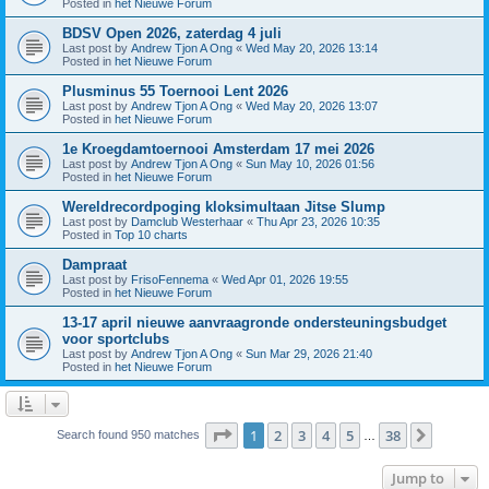
Posted in
het Nieuwe Forum
BDSV Open 2026, zaterdag 4 juli
Last post by
Andrew Tjon A Ong
«
Wed May 20, 2026 13:14
Posted in
het Nieuwe Forum
Plusminus 55 Toernooi Lent 2026
Last post by
Andrew Tjon A Ong
«
Wed May 20, 2026 13:07
Posted in
het Nieuwe Forum
1e Kroegdamtoernooi Amsterdam 17 mei 2026
Last post by
Andrew Tjon A Ong
«
Sun May 10, 2026 01:56
Posted in
het Nieuwe Forum
Wereldrecordpoging kloksimultaan Jitse Slump
Last post by
Damclub Westerhaar
«
Thu Apr 23, 2026 10:35
Posted in
Top 10 charts
Dampraat
Last post by
FrisoFennema
«
Wed Apr 01, 2026 19:55
Posted in
het Nieuwe Forum
13-17 april nieuwe aanvraagronde ondersteuningsbudget
voor sportclubs
Last post by
Andrew Tjon A Ong
«
Sun Mar 29, 2026 21:40
Posted in
het Nieuwe Forum
Page
1
of
38
1
2
3
4
5
38
Next
Search found 950 matches
…
Jump to