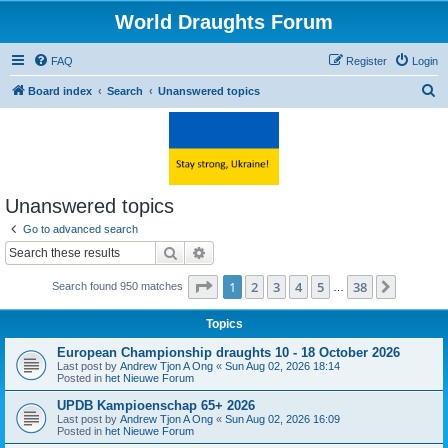
World Draughts Forum
FAQ
Register
Login
S
Board index
Search
Unanswered topics
e
a
r
c
Unanswered topics
h
Go to advanced search
Search
Advanced search
Page
1
of
38
1
2
3
4
5
38
Next
Search found 950 matches
…
Topics
European Championship draughts 10 - 18 October 2026
Last post by
Andrew Tjon A Ong
«
Sun Aug 02, 2026 18:14
Posted in
het Nieuwe Forum
UPDB Kampioenschap 65+ 2026
Last post by
Andrew Tjon A Ong
«
Sun Aug 02, 2026 16:09
Posted in
het Nieuwe Forum