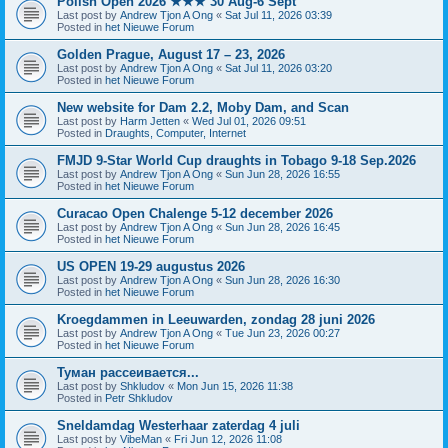
Polish Open 2026 ★★★ 30 Aug-6 Sept
Last post by
Andrew Tjon A Ong
«
Sat Jul 11, 2026 03:39
Posted in
het Nieuwe Forum
Golden Prague, August 17 – 23, 2026
Last post by
Andrew Tjon A Ong
«
Sat Jul 11, 2026 03:20
Posted in
het Nieuwe Forum
New website for Dam 2.2, Moby Dam, and Scan
Last post by
Harm Jetten
«
Wed Jul 01, 2026 09:51
Posted in
Draughts, Computer, Internet
FMJD 9-Star World Cup draughts in Tobago 9-18 Sep.2026
Last post by
Andrew Tjon A Ong
«
Sun Jun 28, 2026 16:55
Posted in
het Nieuwe Forum
Curacao Open Chalenge 5-12 december 2026
Last post by
Andrew Tjon A Ong
«
Sun Jun 28, 2026 16:45
Posted in
het Nieuwe Forum
US OPEN 19-29 augustus 2026
Last post by
Andrew Tjon A Ong
«
Sun Jun 28, 2026 16:30
Posted in
het Nieuwe Forum
Kroegdammen in Leeuwarden, zondag 28 juni 2026
Last post by
Andrew Tjon A Ong
«
Tue Jun 23, 2026 00:27
Posted in
het Nieuwe Forum
Туман рассеивается...
Last post by
Shkludov
«
Mon Jun 15, 2026 11:38
Posted in
Petr Shkludov
Sneldamdag Westerhaar zaterdag 4 juli
Last post by
VibeMan
«
Fri Jun 12, 2026 11:08