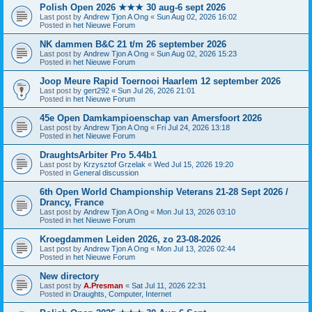
Polish Open 2026 ★★★ 30 aug-6 sept 2026
Last post by
Andrew Tjon A Ong
«
Sun Aug 02, 2026 16:02
Posted in
het Nieuwe Forum
NK dammen B&C 21 t/m 26 september 2026
Last post by
Andrew Tjon A Ong
«
Sun Aug 02, 2026 15:23
Posted in
het Nieuwe Forum
Joop Meure Rapid Toernooi Haarlem 12 september 2026
Last post by
gert292
«
Sun Jul 26, 2026 21:01
Posted in
het Nieuwe Forum
45e Open Damkampioenschap van Amersfoort 2026
Last post by
Andrew Tjon A Ong
«
Fri Jul 24, 2026 13:18
Posted in
het Nieuwe Forum
DraughtsArbiter Pro 5.44b1
Last post by
Krzysztof Grzelak
«
Wed Jul 15, 2026 19:20
Posted in
General discussion
6th Open World Championship Veterans 21-28 Sept 2026 /
Drancy, France
Last post by
Andrew Tjon A Ong
«
Mon Jul 13, 2026 03:10
Posted in
het Nieuwe Forum
Kroegdammen Leiden 2026, zo 23-08-2026
Last post by
Andrew Tjon A Ong
«
Mon Jul 13, 2026 02:44
Posted in
het Nieuwe Forum
New directory
Last post by
A.Presman
«
Sat Jul 11, 2026 22:31
Posted in
Draughts, Computer, Internet