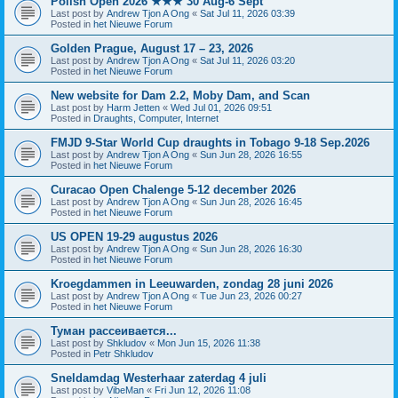
Polish Open 2026 ★★★ 30 Aug-6 Sept
Last post by
Andrew Tjon A Ong
«
Sat Jul 11, 2026 03:39
Posted in
het Nieuwe Forum
Golden Prague, August 17 – 23, 2026
Last post by
Andrew Tjon A Ong
«
Sat Jul 11, 2026 03:20
Posted in
het Nieuwe Forum
New website for Dam 2.2, Moby Dam, and Scan
Last post by
Harm Jetten
«
Wed Jul 01, 2026 09:51
Posted in
Draughts, Computer, Internet
FMJD 9-Star World Cup draughts in Tobago 9-18 Sep.2026
Last post by
Andrew Tjon A Ong
«
Sun Jun 28, 2026 16:55
Posted in
het Nieuwe Forum
Curacao Open Chalenge 5-12 december 2026
Last post by
Andrew Tjon A Ong
«
Sun Jun 28, 2026 16:45
Posted in
het Nieuwe Forum
US OPEN 19-29 augustus 2026
Last post by
Andrew Tjon A Ong
«
Sun Jun 28, 2026 16:30
Posted in
het Nieuwe Forum
Kroegdammen in Leeuwarden, zondag 28 juni 2026
Last post by
Andrew Tjon A Ong
«
Tue Jun 23, 2026 00:27
Posted in
het Nieuwe Forum
Туман рассеивается...
Last post by
Shkludov
«
Mon Jun 15, 2026 11:38
Posted in
Petr Shkludov
Sneldamdag Westerhaar zaterdag 4 juli
Last post by
VibeMan
«
Fri Jun 12, 2026 11:08