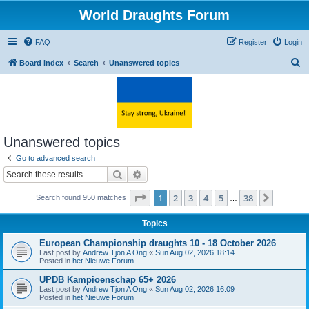
World Draughts Forum
FAQ
Register
Login
S
Board index
Search
Unanswered topics
e
a
r
c
Unanswered topics
h
Go to advanced search
Search
Advanced search
Page
1
of
38
1
2
3
4
5
38
Next
Search found 950 matches
…
Topics
European Championship draughts 10 - 18 October 2026
Last post by
Andrew Tjon A Ong
«
Sun Aug 02, 2026 18:14
Posted in
het Nieuwe Forum
UPDB Kampioenschap 65+ 2026
Last post by
Andrew Tjon A Ong
«
Sun Aug 02, 2026 16:09
Posted in
het Nieuwe Forum