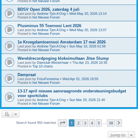
Posted in
het Nieuwe Forum
BDSV Open 2026, zaterdag 4 juli
Last post by
Andrew Tjon A Ong
«
Wed May 20, 2026 13:14
Posted in
het Nieuwe Forum
Plusminus 55 Toernooi Lent 2026
Last post by
Andrew Tjon A Ong
«
Wed May 20, 2026 13:07
Posted in
het Nieuwe Forum
1e Kroegdamtoernooi Amsterdam 17 mei 2026
Last post by
Andrew Tjon A Ong
«
Sun May 10, 2026 01:56
Posted in
het Nieuwe Forum
Wereldrecordpoging kloksimultaan Jitse Slump
Last post by
Damclub Westerhaar
«
Thu Apr 23, 2026 10:35
Posted in
Top 10 charts
Dampraat
Last post by
FrisoFennema
«
Wed Apr 01, 2026 19:55
Posted in
het Nieuwe Forum
13-17 april nieuwe aanvraagronde ondersteuningsbudget
voor sportclubs
Last post by
Andrew Tjon A Ong
«
Sun Mar 29, 2026 21:40
Posted in
het Nieuwe Forum
Page
1
of
38
1
2
3
4
5
38
Next
Search found 950 matches
…
Jump to