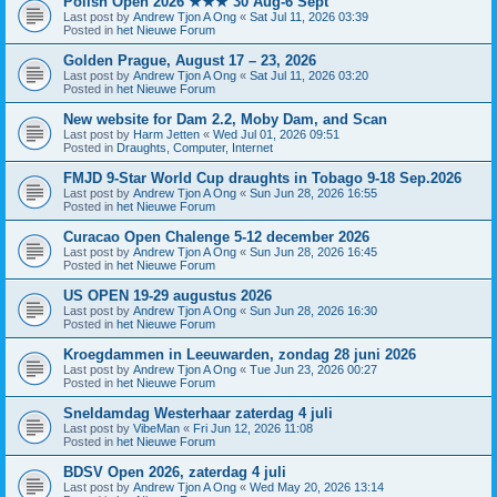
Polish Open 2026 ★★★ 30 Aug-6 Sept
Last post by
Andrew Tjon A Ong
«
Sat Jul 11, 2026 03:39
Posted in
het Nieuwe Forum
Golden Prague, August 17 – 23, 2026
Last post by
Andrew Tjon A Ong
«
Sat Jul 11, 2026 03:20
Posted in
het Nieuwe Forum
New website for Dam 2.2, Moby Dam, and Scan
Last post by
Harm Jetten
«
Wed Jul 01, 2026 09:51
Posted in
Draughts, Computer, Internet
FMJD 9-Star World Cup draughts in Tobago 9-18 Sep.2026
Last post by
Andrew Tjon A Ong
«
Sun Jun 28, 2026 16:55
Posted in
het Nieuwe Forum
Curacao Open Chalenge 5-12 december 2026
Last post by
Andrew Tjon A Ong
«
Sun Jun 28, 2026 16:45
Posted in
het Nieuwe Forum
US OPEN 19-29 augustus 2026
Last post by
Andrew Tjon A Ong
«
Sun Jun 28, 2026 16:30
Posted in
het Nieuwe Forum
Kroegdammen in Leeuwarden, zondag 28 juni 2026
Last post by
Andrew Tjon A Ong
«
Tue Jun 23, 2026 00:27
Posted in
het Nieuwe Forum
Sneldamdag Westerhaar zaterdag 4 juli
Last post by
VibeMan
«
Fri Jun 12, 2026 11:08
Posted in
het Nieuwe Forum
BDSV Open 2026, zaterdag 4 juli
Last post by
Andrew Tjon A Ong
«
Wed May 20, 2026 13:14