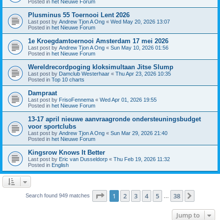
Posted in
het Nieuwe Forum
Plusminus 55 Toernooi Lent 2026
Last post by
Andrew Tjon A Ong
«
Wed May 20, 2026 13:07
Posted in
het Nieuwe Forum
1e Kroegdamtoernooi Amsterdam 17 mei 2026
Last post by
Andrew Tjon A Ong
«
Sun May 10, 2026 01:56
Posted in
het Nieuwe Forum
Wereldrecordpoging kloksimultaan Jitse Slump
Last post by
Damclub Westerhaar
«
Thu Apr 23, 2026 10:35
Posted in
Top 10 charts
Dampraat
Last post by
FrisoFennema
«
Wed Apr 01, 2026 19:55
Posted in
het Nieuwe Forum
13-17 april nieuwe aanvraagronde ondersteuningsbudget
voor sportclubs
Last post by
Andrew Tjon A Ong
«
Sun Mar 29, 2026 21:40
Posted in
het Nieuwe Forum
Kingsrow Knows It Better
Last post by
Eric van Dusseldorp
«
Thu Feb 19, 2026 11:32
Posted in
English
Page
1
of
38
1
2
3
4
5
38
Next
Search found 949 matches
…
Jump to