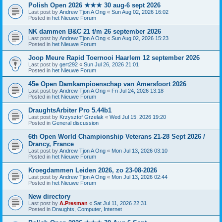
Polish Open 2026 ★★★ 30 aug-6 sept 2026
Last post by
Andrew Tjon A Ong
«
Sun Aug 02, 2026 16:02
Posted in
het Nieuwe Forum
NK dammen B&C 21 t/m 26 september 2026
Last post by
Andrew Tjon A Ong
«
Sun Aug 02, 2026 15:23
Posted in
het Nieuwe Forum
Joop Meure Rapid Toernooi Haarlem 12 september 2026
Last post by
gert292
«
Sun Jul 26, 2026 21:01
Posted in
het Nieuwe Forum
45e Open Damkampioenschap van Amersfoort 2026
Last post by
Andrew Tjon A Ong
«
Fri Jul 24, 2026 13:18
Posted in
het Nieuwe Forum
DraughtsArbiter Pro 5.44b1
Last post by
Krzysztof Grzelak
«
Wed Jul 15, 2026 19:20
Posted in
General discussion
6th Open World Championship Veterans 21-28 Sept 2026 /
Drancy, France
Last post by
Andrew Tjon A Ong
«
Mon Jul 13, 2026 03:10
Posted in
het Nieuwe Forum
Kroegdammen Leiden 2026, zo 23-08-2026
Last post by
Andrew Tjon A Ong
«
Mon Jul 13, 2026 02:44
Posted in
het Nieuwe Forum
New directory
Last post by
A.Presman
«
Sat Jul 11, 2026 22:31
Posted in
Draughts, Computer, Internet