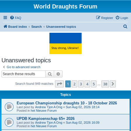
World Draughts Forum
FAQ
Register
Login
S
Board index
Search
Unanswered topics
e
a
r
c
Unanswered topics
h
Go to advanced search
Search
Advanced search
Page
1
of
38
1
2
3
4
5
38
Next
Search found 949 matches
…
Topics
European Championship draughts 10 - 18 October 2026
Last post by
Andrew Tjon A Ong
«
Sun Aug 02, 2026 18:14
Posted in
het Nieuwe Forum
UPDB Kampioenschap 65+ 2026
Last post by
Andrew Tjon A Ong
«
Sun Aug 02, 2026 16:09
Posted in
het Nieuwe Forum