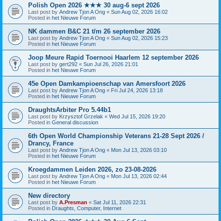
Polish Open 2026 ★★★ 30 aug-6 sept 2026
Last post by
Andrew Tjon A Ong
«
Sun Aug 02, 2026 16:02
Posted in
het Nieuwe Forum
NK dammen B&C 21 t/m 26 september 2026
Last post by
Andrew Tjon A Ong
«
Sun Aug 02, 2026 15:23
Posted in
het Nieuwe Forum
Joop Meure Rapid Toernooi Haarlem 12 september 2026
Last post by
gert292
«
Sun Jul 26, 2026 21:01
Posted in
het Nieuwe Forum
45e Open Damkampioenschap van Amersfoort 2026
Last post by
Andrew Tjon A Ong
«
Fri Jul 24, 2026 13:18
Posted in
het Nieuwe Forum
DraughtsArbiter Pro 5.44b1
Last post by
Krzysztof Grzelak
«
Wed Jul 15, 2026 19:20
Posted in
General discussion
6th Open World Championship Veterans 21-28 Sept 2026 /
Drancy, France
Last post by
Andrew Tjon A Ong
«
Mon Jul 13, 2026 03:10
Posted in
het Nieuwe Forum
Kroegdammen Leiden 2026, zo 23-08-2026
Last post by
Andrew Tjon A Ong
«
Mon Jul 13, 2026 02:44
Posted in
het Nieuwe Forum
New directory
Last post by
A.Presman
«
Sat Jul 11, 2026 22:31
Posted in
Draughts, Computer, Internet