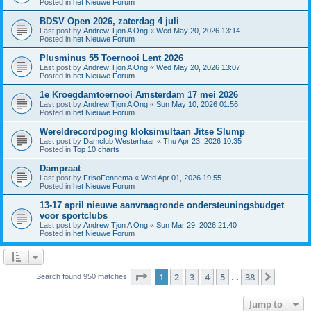
Posted in
het Nieuwe Forum
BDSV Open 2026, zaterdag 4 juli
Last post by
Andrew Tjon A Ong
«
Wed May 20, 2026 13:14
Posted in
het Nieuwe Forum
Plusminus 55 Toernooi Lent 2026
Last post by
Andrew Tjon A Ong
«
Wed May 20, 2026 13:07
Posted in
het Nieuwe Forum
1e Kroegdamtoernooi Amsterdam 17 mei 2026
Last post by
Andrew Tjon A Ong
«
Sun May 10, 2026 01:56
Posted in
het Nieuwe Forum
Wereldrecordpoging kloksimultaan Jitse Slump
Last post by
Damclub Westerhaar
«
Thu Apr 23, 2026 10:35
Posted in
Top 10 charts
Dampraat
Last post by
FrisoFennema
«
Wed Apr 01, 2026 19:55
Posted in
het Nieuwe Forum
13-17 april nieuwe aanvraagronde ondersteuningsbudget
voor sportclubs
Last post by
Andrew Tjon A Ong
«
Sun Mar 29, 2026 21:40
Posted in
het Nieuwe Forum
Page
1
of
38
1
2
3
4
5
38
Next
Search found 950 matches
…
Jump to