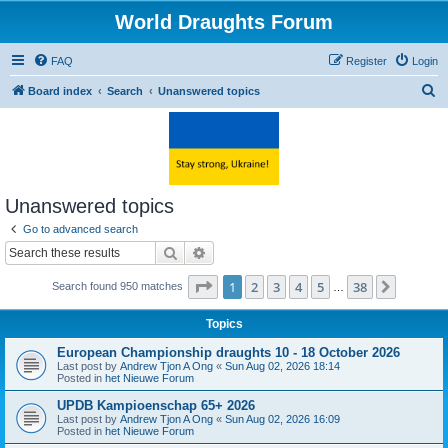
World Draughts Forum
FAQ
Register
Login
S
Board index
Search
Unanswered topics
e
a
r
c
Unanswered topics
h
Go to advanced search
Search
Advanced search
Page
1
of
38
1
2
3
4
5
38
Next
Search found 950 matches
…
Topics
European Championship draughts 10 - 18 October 2026
Last post by
Andrew Tjon A Ong
«
Sun Aug 02, 2026 18:14
Posted in
het Nieuwe Forum
UPDB Kampioenschap 65+ 2026
Last post by
Andrew Tjon A Ong
«
Sun Aug 02, 2026 16:09
Posted in
het Nieuwe Forum