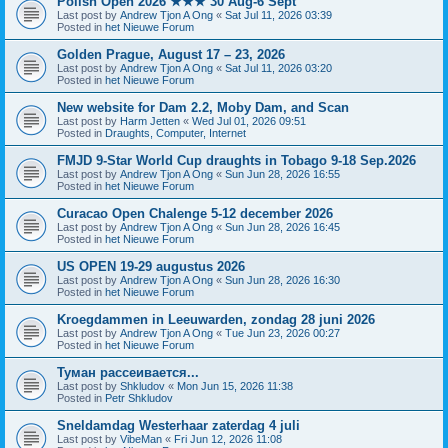
Polish Open 2026 ★★★ 30 Aug-6 Sept
Last post by
Andrew Tjon A Ong
«
Sat Jul 11, 2026 03:39
Posted in
het Nieuwe Forum
Golden Prague, August 17 – 23, 2026
Last post by
Andrew Tjon A Ong
«
Sat Jul 11, 2026 03:20
Posted in
het Nieuwe Forum
New website for Dam 2.2, Moby Dam, and Scan
Last post by
Harm Jetten
«
Wed Jul 01, 2026 09:51
Posted in
Draughts, Computer, Internet
FMJD 9-Star World Cup draughts in Tobago 9-18 Sep.2026
Last post by
Andrew Tjon A Ong
«
Sun Jun 28, 2026 16:55
Posted in
het Nieuwe Forum
Curacao Open Chalenge 5-12 december 2026
Last post by
Andrew Tjon A Ong
«
Sun Jun 28, 2026 16:45
Posted in
het Nieuwe Forum
US OPEN 19-29 augustus 2026
Last post by
Andrew Tjon A Ong
«
Sun Jun 28, 2026 16:30
Posted in
het Nieuwe Forum
Kroegdammen in Leeuwarden, zondag 28 juni 2026
Last post by
Andrew Tjon A Ong
«
Tue Jun 23, 2026 00:27
Posted in
het Nieuwe Forum
Туман рассеивается...
Last post by
Shkludov
«
Mon Jun 15, 2026 11:38
Posted in
Petr Shkludov
Sneldamdag Westerhaar zaterdag 4 juli
Last post by
VibeMan
«
Fri Jun 12, 2026 11:08