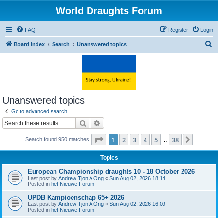
World Draughts Forum
FAQ
Register
Login
S
Board index
Search
Unanswered topics
e
a
r
c
Unanswered topics
h
Go to advanced search
Search
Advanced search
Page
1
of
38
1
2
3
4
5
38
Next
Search found 950 matches
…
Topics
European Championship draughts 10 - 18 October 2026
Last post by
Andrew Tjon A Ong
«
Sun Aug 02, 2026 18:14
Posted in
het Nieuwe Forum
UPDB Kampioenschap 65+ 2026
Last post by
Andrew Tjon A Ong
«
Sun Aug 02, 2026 16:09
Posted in
het Nieuwe Forum