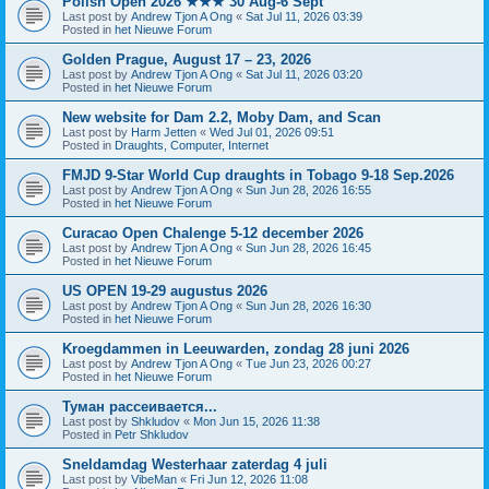
Polish Open 2026 ★★★ 30 Aug-6 Sept
Last post by
Andrew Tjon A Ong
«
Sat Jul 11, 2026 03:39
Posted in
het Nieuwe Forum
Golden Prague, August 17 – 23, 2026
Last post by
Andrew Tjon A Ong
«
Sat Jul 11, 2026 03:20
Posted in
het Nieuwe Forum
New website for Dam 2.2, Moby Dam, and Scan
Last post by
Harm Jetten
«
Wed Jul 01, 2026 09:51
Posted in
Draughts, Computer, Internet
FMJD 9-Star World Cup draughts in Tobago 9-18 Sep.2026
Last post by
Andrew Tjon A Ong
«
Sun Jun 28, 2026 16:55
Posted in
het Nieuwe Forum
Curacao Open Chalenge 5-12 december 2026
Last post by
Andrew Tjon A Ong
«
Sun Jun 28, 2026 16:45
Posted in
het Nieuwe Forum
US OPEN 19-29 augustus 2026
Last post by
Andrew Tjon A Ong
«
Sun Jun 28, 2026 16:30
Posted in
het Nieuwe Forum
Kroegdammen in Leeuwarden, zondag 28 juni 2026
Last post by
Andrew Tjon A Ong
«
Tue Jun 23, 2026 00:27
Posted in
het Nieuwe Forum
Туман рассеивается...
Last post by
Shkludov
«
Mon Jun 15, 2026 11:38
Posted in
Petr Shkludov
Sneldamdag Westerhaar zaterdag 4 juli
Last post by
VibeMan
«
Fri Jun 12, 2026 11:08