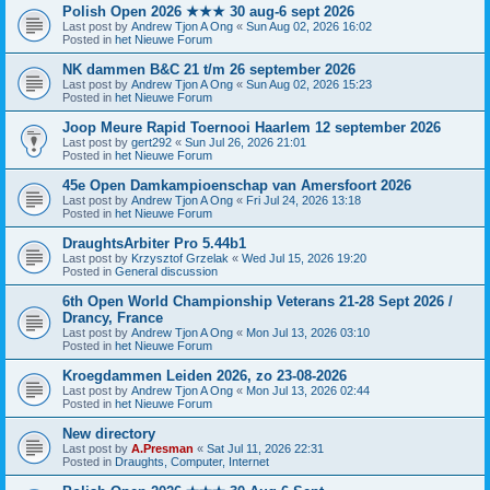
Polish Open 2026 ★★★ 30 aug-6 sept 2026
Last post by
Andrew Tjon A Ong
«
Sun Aug 02, 2026 16:02
Posted in
het Nieuwe Forum
NK dammen B&C 21 t/m 26 september 2026
Last post by
Andrew Tjon A Ong
«
Sun Aug 02, 2026 15:23
Posted in
het Nieuwe Forum
Joop Meure Rapid Toernooi Haarlem 12 september 2026
Last post by
gert292
«
Sun Jul 26, 2026 21:01
Posted in
het Nieuwe Forum
45e Open Damkampioenschap van Amersfoort 2026
Last post by
Andrew Tjon A Ong
«
Fri Jul 24, 2026 13:18
Posted in
het Nieuwe Forum
DraughtsArbiter Pro 5.44b1
Last post by
Krzysztof Grzelak
«
Wed Jul 15, 2026 19:20
Posted in
General discussion
6th Open World Championship Veterans 21-28 Sept 2026 /
Drancy, France
Last post by
Andrew Tjon A Ong
«
Mon Jul 13, 2026 03:10
Posted in
het Nieuwe Forum
Kroegdammen Leiden 2026, zo 23-08-2026
Last post by
Andrew Tjon A Ong
«
Mon Jul 13, 2026 02:44
Posted in
het Nieuwe Forum
New directory
Last post by
A.Presman
«
Sat Jul 11, 2026 22:31
Posted in
Draughts, Computer, Internet