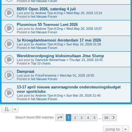
Posted in
het Nieuwe Forum
BDSV Open 2026, zaterdag 4 juli
Last post by
Andrew Tjon A Ong
«
Wed May 20, 2026 13:14
Posted in
het Nieuwe Forum
Plusminus 55 Toernooi Lent 2026
Last post by
Andrew Tjon A Ong
«
Wed May 20, 2026 13:07
Posted in
het Nieuwe Forum
1e Kroegdamtoernooi Amsterdam 17 mei 2026
Last post by
Andrew Tjon A Ong
«
Sun May 10, 2026 01:56
Posted in
het Nieuwe Forum
Wereldrecordpoging kloksimultaan Jitse Slump
Last post by
Damclub Westerhaar
«
Thu Apr 23, 2026 10:35
Posted in
Top 10 charts
Dampraat
Last post by
FrisoFennema
«
Wed Apr 01, 2026 19:55
Posted in
het Nieuwe Forum
13-17 april nieuwe aanvraagronde ondersteuningsbudget
voor sportclubs
Last post by
Andrew Tjon A Ong
«
Sun Mar 29, 2026 21:40
Posted in
het Nieuwe Forum
Page
1
of
38
1
2
3
4
5
38
Next
Search found 950 matches
…
Jump to