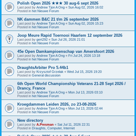
Polish Open 2026 ★★★ 30 aug-6 sept 2026
Last post by
Andrew Tjon A Ong
«
Sun Aug 02, 2026 16:02
Posted in
het Nieuwe Forum
NK dammen B&C 21 t/m 26 september 2026
Last post by
Andrew Tjon A Ong
«
Sun Aug 02, 2026 15:23
Posted in
het Nieuwe Forum
Joop Meure Rapid Toernooi Haarlem 12 september 2026
Last post by
gert292
«
Sun Jul 26, 2026 21:01
Posted in
het Nieuwe Forum
45e Open Damkampioenschap van Amersfoort 2026
Last post by
Andrew Tjon A Ong
«
Fri Jul 24, 2026 13:18
Posted in
het Nieuwe Forum
DraughtsArbiter Pro 5.44b1
Last post by
Krzysztof Grzelak
«
Wed Jul 15, 2026 19:20
Posted in
General discussion
6th Open World Championship Veterans 21-28 Sept 2026 /
Drancy, France
Last post by
Andrew Tjon A Ong
«
Mon Jul 13, 2026 03:10
Posted in
het Nieuwe Forum
Kroegdammen Leiden 2026, zo 23-08-2026
Last post by
Andrew Tjon A Ong
«
Mon Jul 13, 2026 02:44
Posted in
het Nieuwe Forum
New directory
Last post by
A.Presman
«
Sat Jul 11, 2026 22:31
Posted in
Draughts, Computer, Internet