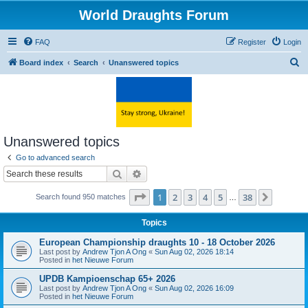
World Draughts Forum
FAQ
Register
Login
S
Board index
Search
Unanswered topics
e
a
r
c
Unanswered topics
h
Go to advanced search
Search
Advanced search
Page
1
of
38
1
2
3
4
5
38
Next
Search found 950 matches
…
Topics
European Championship draughts 10 - 18 October 2026
Last post by
Andrew Tjon A Ong
«
Sun Aug 02, 2026 18:14
Posted in
het Nieuwe Forum
UPDB Kampioenschap 65+ 2026
Last post by
Andrew Tjon A Ong
«
Sun Aug 02, 2026 16:09
Posted in
het Nieuwe Forum