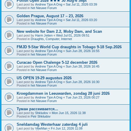
Polish Open 2026 ★★★ 30 Aug-6 Sept
Last post by
Andrew Tjon A Ong
«
Sat Jul 11, 2026 03:39
Posted in
het Nieuwe Forum
Golden Prague, August 17 – 23, 2026
Last post by
Andrew Tjon A Ong
«
Sat Jul 11, 2026 03:20
Posted in
het Nieuwe Forum
New website for Dam 2.2, Moby Dam, and Scan
Last post by
Harm Jetten
«
Wed Jul 01, 2026 09:51
Posted in
Draughts, Computer, Internet
FMJD 9-Star World Cup draughts in Tobago 9-18 Sep.2026
Last post by
Andrew Tjon A Ong
«
Sun Jun 28, 2026 16:55
Posted in
het Nieuwe Forum
Curacao Open Chalenge 5-12 december 2026
Last post by
Andrew Tjon A Ong
«
Sun Jun 28, 2026 16:45
Posted in
het Nieuwe Forum
US OPEN 19-29 augustus 2026
Last post by
Andrew Tjon A Ong
«
Sun Jun 28, 2026 16:30
Posted in
het Nieuwe Forum
Kroegdammen in Leeuwarden, zondag 28 juni 2026
Last post by
Andrew Tjon A Ong
«
Tue Jun 23, 2026 00:27
Posted in
het Nieuwe Forum
Туман рассеивается...
Last post by
Shkludov
«
Mon Jun 15, 2026 11:38
Posted in
Petr Shkludov
Sneldamdag Westerhaar zaterdag 4 juli
Last post by
VibeMan
«
Fri Jun 12, 2026 11:08