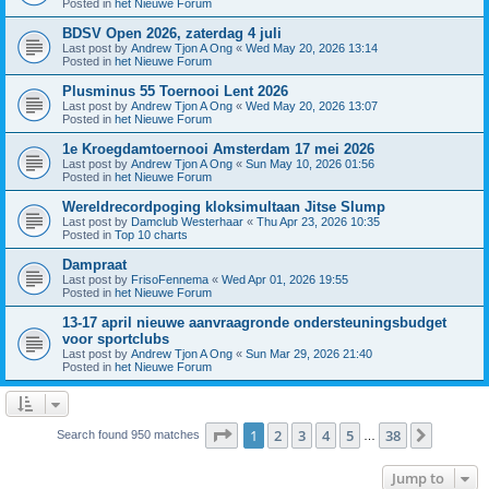
Posted in
het Nieuwe Forum
BDSV Open 2026, zaterdag 4 juli
Last post by
Andrew Tjon A Ong
«
Wed May 20, 2026 13:14
Posted in
het Nieuwe Forum
Plusminus 55 Toernooi Lent 2026
Last post by
Andrew Tjon A Ong
«
Wed May 20, 2026 13:07
Posted in
het Nieuwe Forum
1e Kroegdamtoernooi Amsterdam 17 mei 2026
Last post by
Andrew Tjon A Ong
«
Sun May 10, 2026 01:56
Posted in
het Nieuwe Forum
Wereldrecordpoging kloksimultaan Jitse Slump
Last post by
Damclub Westerhaar
«
Thu Apr 23, 2026 10:35
Posted in
Top 10 charts
Dampraat
Last post by
FrisoFennema
«
Wed Apr 01, 2026 19:55
Posted in
het Nieuwe Forum
13-17 april nieuwe aanvraagronde ondersteuningsbudget
voor sportclubs
Last post by
Andrew Tjon A Ong
«
Sun Mar 29, 2026 21:40
Posted in
het Nieuwe Forum
Page
1
of
38
1
2
3
4
5
38
Next
Search found 950 matches
…
Jump to