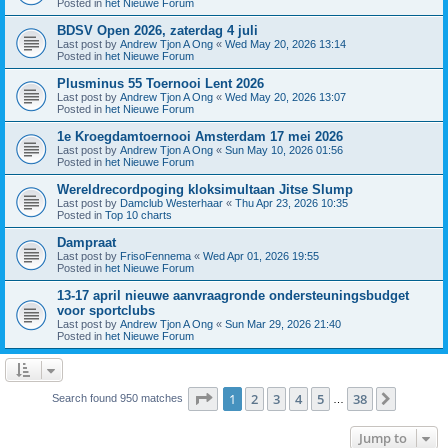
Posted in
het Nieuwe Forum
BDSV Open 2026, zaterdag 4 juli
Last post by
Andrew Tjon A Ong
«
Wed May 20, 2026 13:14
Posted in
het Nieuwe Forum
Plusminus 55 Toernooi Lent 2026
Last post by
Andrew Tjon A Ong
«
Wed May 20, 2026 13:07
Posted in
het Nieuwe Forum
1e Kroegdamtoernooi Amsterdam 17 mei 2026
Last post by
Andrew Tjon A Ong
«
Sun May 10, 2026 01:56
Posted in
het Nieuwe Forum
Wereldrecordpoging kloksimultaan Jitse Slump
Last post by
Damclub Westerhaar
«
Thu Apr 23, 2026 10:35
Posted in
Top 10 charts
Dampraat
Last post by
FrisoFennema
«
Wed Apr 01, 2026 19:55
Posted in
het Nieuwe Forum
13-17 april nieuwe aanvraagronde ondersteuningsbudget
voor sportclubs
Last post by
Andrew Tjon A Ong
«
Sun Mar 29, 2026 21:40
Posted in
het Nieuwe Forum
Page
1
of
38
1
2
3
4
5
38
Next
Search found 950 matches
…
Jump to