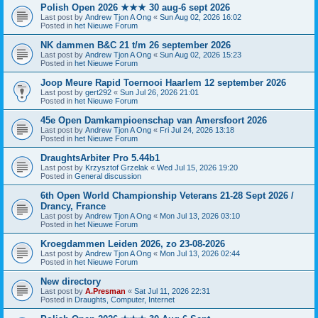
Polish Open 2026 ★★★ 30 aug-6 sept 2026
Last post by
Andrew Tjon A Ong
«
Sun Aug 02, 2026 16:02
Posted in
het Nieuwe Forum
NK dammen B&C 21 t/m 26 september 2026
Last post by
Andrew Tjon A Ong
«
Sun Aug 02, 2026 15:23
Posted in
het Nieuwe Forum
Joop Meure Rapid Toernooi Haarlem 12 september 2026
Last post by
gert292
«
Sun Jul 26, 2026 21:01
Posted in
het Nieuwe Forum
45e Open Damkampioenschap van Amersfoort 2026
Last post by
Andrew Tjon A Ong
«
Fri Jul 24, 2026 13:18
Posted in
het Nieuwe Forum
DraughtsArbiter Pro 5.44b1
Last post by
Krzysztof Grzelak
«
Wed Jul 15, 2026 19:20
Posted in
General discussion
6th Open World Championship Veterans 21-28 Sept 2026 /
Drancy, France
Last post by
Andrew Tjon A Ong
«
Mon Jul 13, 2026 03:10
Posted in
het Nieuwe Forum
Kroegdammen Leiden 2026, zo 23-08-2026
Last post by
Andrew Tjon A Ong
«
Mon Jul 13, 2026 02:44
Posted in
het Nieuwe Forum
New directory
Last post by
A.Presman
«
Sat Jul 11, 2026 22:31
Posted in
Draughts, Computer, Internet