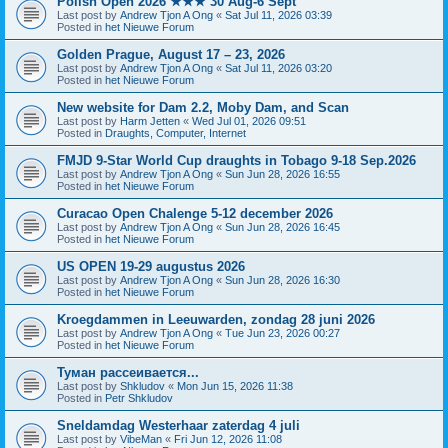
Polish Open 2026 ★★★ 30 Aug-6 Sept
Last post by
Andrew Tjon A Ong
«
Sat Jul 11, 2026 03:39
Posted in
het Nieuwe Forum
Golden Prague, August 17 – 23, 2026
Last post by
Andrew Tjon A Ong
«
Sat Jul 11, 2026 03:20
Posted in
het Nieuwe Forum
New website for Dam 2.2, Moby Dam, and Scan
Last post by
Harm Jetten
«
Wed Jul 01, 2026 09:51
Posted in
Draughts, Computer, Internet
FMJD 9-Star World Cup draughts in Tobago 9-18 Sep.2026
Last post by
Andrew Tjon A Ong
«
Sun Jun 28, 2026 16:55
Posted in
het Nieuwe Forum
Curacao Open Chalenge 5-12 december 2026
Last post by
Andrew Tjon A Ong
«
Sun Jun 28, 2026 16:45
Posted in
het Nieuwe Forum
US OPEN 19-29 augustus 2026
Last post by
Andrew Tjon A Ong
«
Sun Jun 28, 2026 16:30
Posted in
het Nieuwe Forum
Kroegdammen in Leeuwarden, zondag 28 juni 2026
Last post by
Andrew Tjon A Ong
«
Tue Jun 23, 2026 00:27
Posted in
het Nieuwe Forum
Туман рассеивается...
Last post by
Shkludov
«
Mon Jun 15, 2026 11:38
Posted in
Petr Shkludov
Sneldamdag Westerhaar zaterdag 4 juli
Last post by
VibeMan
«
Fri Jun 12, 2026 11:08