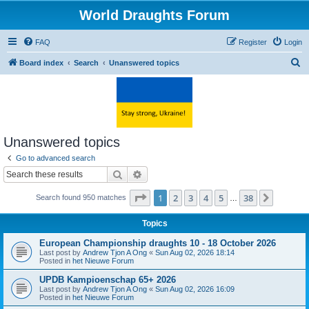
World Draughts Forum
FAQ
Register
Login
S
Board index
Search
Unanswered topics
e
a
r
c
Unanswered topics
h
Go to advanced search
Search
Advanced search
Page
1
of
38
1
2
3
4
5
38
Next
Search found 950 matches
…
Topics
European Championship draughts 10 - 18 October 2026
Last post by
Andrew Tjon A Ong
«
Sun Aug 02, 2026 18:14
Posted in
het Nieuwe Forum
UPDB Kampioenschap 65+ 2026
Last post by
Andrew Tjon A Ong
«
Sun Aug 02, 2026 16:09
Posted in
het Nieuwe Forum