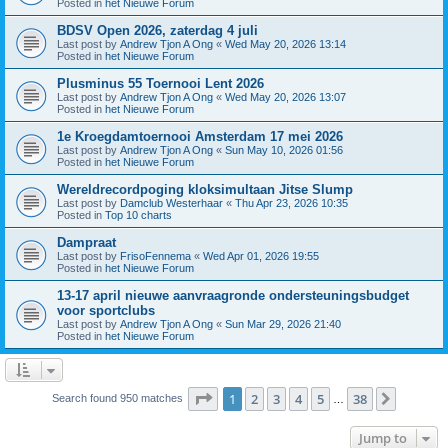
Posted in
het Nieuwe Forum
BDSV Open 2026, zaterdag 4 juli
Last post by
Andrew Tjon A Ong
«
Wed May 20, 2026 13:14
Posted in
het Nieuwe Forum
Plusminus 55 Toernooi Lent 2026
Last post by
Andrew Tjon A Ong
«
Wed May 20, 2026 13:07
Posted in
het Nieuwe Forum
1e Kroegdamtoernooi Amsterdam 17 mei 2026
Last post by
Andrew Tjon A Ong
«
Sun May 10, 2026 01:56
Posted in
het Nieuwe Forum
Wereldrecordpoging kloksimultaan Jitse Slump
Last post by
Damclub Westerhaar
«
Thu Apr 23, 2026 10:35
Posted in
Top 10 charts
Dampraat
Last post by
FrisoFennema
«
Wed Apr 01, 2026 19:55
Posted in
het Nieuwe Forum
13-17 april nieuwe aanvraagronde ondersteuningsbudget
voor sportclubs
Last post by
Andrew Tjon A Ong
«
Sun Mar 29, 2026 21:40
Posted in
het Nieuwe Forum
Page
1
of
38
1
2
3
4
5
38
Next
Search found 950 matches
…
Jump to