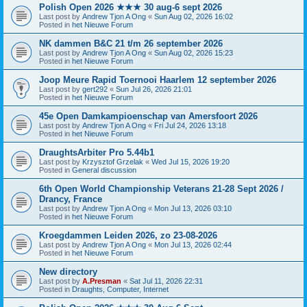
Polish Open 2026 ★★★ 30 aug-6 sept 2026
Last post by
Andrew Tjon A Ong
«
Sun Aug 02, 2026 16:02
Posted in
het Nieuwe Forum
NK dammen B&C 21 t/m 26 september 2026
Last post by
Andrew Tjon A Ong
«
Sun Aug 02, 2026 15:23
Posted in
het Nieuwe Forum
Joop Meure Rapid Toernooi Haarlem 12 september 2026
Last post by
gert292
«
Sun Jul 26, 2026 21:01
Posted in
het Nieuwe Forum
45e Open Damkampioenschap van Amersfoort 2026
Last post by
Andrew Tjon A Ong
«
Fri Jul 24, 2026 13:18
Posted in
het Nieuwe Forum
DraughtsArbiter Pro 5.44b1
Last post by
Krzysztof Grzelak
«
Wed Jul 15, 2026 19:20
Posted in
General discussion
6th Open World Championship Veterans 21-28 Sept 2026 /
Drancy, France
Last post by
Andrew Tjon A Ong
«
Mon Jul 13, 2026 03:10
Posted in
het Nieuwe Forum
Kroegdammen Leiden 2026, zo 23-08-2026
Last post by
Andrew Tjon A Ong
«
Mon Jul 13, 2026 02:44
Posted in
het Nieuwe Forum
New directory
Last post by
A.Presman
«
Sat Jul 11, 2026 22:31
Posted in
Draughts, Computer, Internet