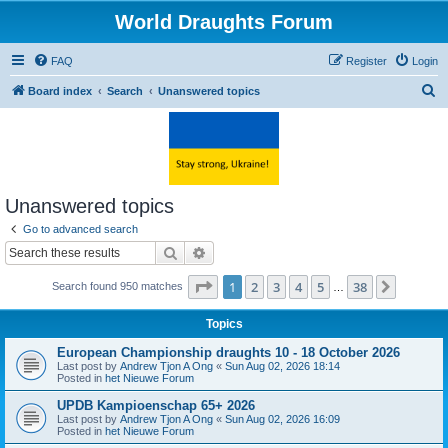
World Draughts Forum
FAQ
Register
Login
S
Board index
Search
Unanswered topics
e
a
r
c
Unanswered topics
h
Go to advanced search
Search
Advanced search
Page
1
of
38
1
2
3
4
5
38
Next
Search found 950 matches
…
Topics
European Championship draughts 10 - 18 October 2026
Last post by
Andrew Tjon A Ong
«
Sun Aug 02, 2026 18:14
Posted in
het Nieuwe Forum
UPDB Kampioenschap 65+ 2026
Last post by
Andrew Tjon A Ong
«
Sun Aug 02, 2026 16:09
Posted in
het Nieuwe Forum