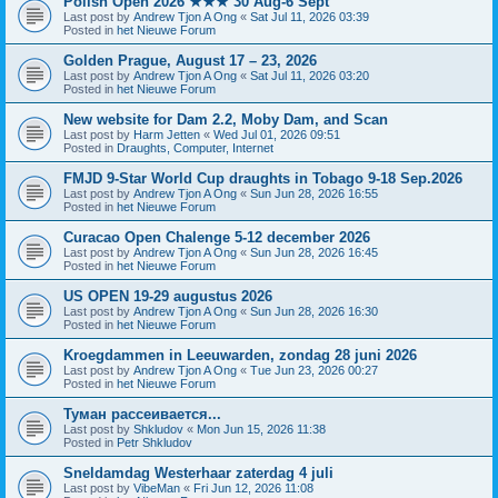
Polish Open 2026 ★★★ 30 Aug-6 Sept
Last post by
Andrew Tjon A Ong
«
Sat Jul 11, 2026 03:39
Posted in
het Nieuwe Forum
Golden Prague, August 17 – 23, 2026
Last post by
Andrew Tjon A Ong
«
Sat Jul 11, 2026 03:20
Posted in
het Nieuwe Forum
New website for Dam 2.2, Moby Dam, and Scan
Last post by
Harm Jetten
«
Wed Jul 01, 2026 09:51
Posted in
Draughts, Computer, Internet
FMJD 9-Star World Cup draughts in Tobago 9-18 Sep.2026
Last post by
Andrew Tjon A Ong
«
Sun Jun 28, 2026 16:55
Posted in
het Nieuwe Forum
Curacao Open Chalenge 5-12 december 2026
Last post by
Andrew Tjon A Ong
«
Sun Jun 28, 2026 16:45
Posted in
het Nieuwe Forum
US OPEN 19-29 augustus 2026
Last post by
Andrew Tjon A Ong
«
Sun Jun 28, 2026 16:30
Posted in
het Nieuwe Forum
Kroegdammen in Leeuwarden, zondag 28 juni 2026
Last post by
Andrew Tjon A Ong
«
Tue Jun 23, 2026 00:27
Posted in
het Nieuwe Forum
Туман рассеивается...
Last post by
Shkludov
«
Mon Jun 15, 2026 11:38
Posted in
Petr Shkludov
Sneldamdag Westerhaar zaterdag 4 juli
Last post by
VibeMan
«
Fri Jun 12, 2026 11:08