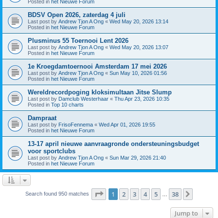
Posted in
het Nieuwe Forum
BDSV Open 2026, zaterdag 4 juli
Last post by
Andrew Tjon A Ong
«
Wed May 20, 2026 13:14
Posted in
het Nieuwe Forum
Plusminus 55 Toernooi Lent 2026
Last post by
Andrew Tjon A Ong
«
Wed May 20, 2026 13:07
Posted in
het Nieuwe Forum
1e Kroegdamtoernooi Amsterdam 17 mei 2026
Last post by
Andrew Tjon A Ong
«
Sun May 10, 2026 01:56
Posted in
het Nieuwe Forum
Wereldrecordpoging kloksimultaan Jitse Slump
Last post by
Damclub Westerhaar
«
Thu Apr 23, 2026 10:35
Posted in
Top 10 charts
Dampraat
Last post by
FrisoFennema
«
Wed Apr 01, 2026 19:55
Posted in
het Nieuwe Forum
13-17 april nieuwe aanvraagronde ondersteuningsbudget
voor sportclubs
Last post by
Andrew Tjon A Ong
«
Sun Mar 29, 2026 21:40
Posted in
het Nieuwe Forum
Page
1
of
38
1
2
3
4
5
38
Next
Search found 950 matches
…
Jump to