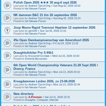
Polish Open 2026 ★★★ 30 aug-6 sept 2026
Last post by
Andrew Tjon A Ong
«
Sun Aug 02, 2026 16:02
Posted in
het Nieuwe Forum
NK dammen B&C 21 t/m 26 september 2026
Last post by
Andrew Tjon A Ong
«
Sun Aug 02, 2026 15:23
Posted in
het Nieuwe Forum
Joop Meure Rapid Toernooi Haarlem 12 september 2026
Last post by
gert292
«
Sun Jul 26, 2026 21:01
Posted in
het Nieuwe Forum
45e Open Damkampioenschap van Amersfoort 2026
Last post by
Andrew Tjon A Ong
«
Fri Jul 24, 2026 13:18
Posted in
het Nieuwe Forum
DraughtsArbiter Pro 5.44b1
Last post by
Krzysztof Grzelak
«
Wed Jul 15, 2026 19:20
Posted in
General discussion
6th Open World Championship Veterans 21-28 Sept 2026 /
Drancy, France
Last post by
Andrew Tjon A Ong
«
Mon Jul 13, 2026 03:10
Posted in
het Nieuwe Forum
Kroegdammen Leiden 2026, zo 23-08-2026
Last post by
Andrew Tjon A Ong
«
Mon Jul 13, 2026 02:44
Posted in
het Nieuwe Forum
New directory
Last post by
A.Presman
«
Sat Jul 11, 2026 22:31
Posted in
Draughts, Computer, Internet