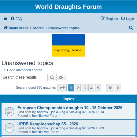
World Draughts Forum
FAQ
Register
Login
S
Board index
Search
Unanswered topics
e
a
r
c
Unanswered topics
h
Go to advanced search
Search
Advanced search
Page
1
of
38
1
2
3
4
5
38
Next
Search found 950 matches
…
Topics
European Championship draughts 10 - 18 October 2026
Last post by
Andrew Tjon A Ong
«
Sun Aug 02, 2026 18:14
Posted in
het Nieuwe Forum
UPDB Kampioenschap 65+ 2026
Last post by
Andrew Tjon A Ong
«
Sun Aug 02, 2026 16:09
Posted in
het Nieuwe Forum