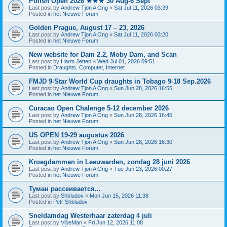
Polish Open 2026 ★★★ 30 Aug-6 Sept
Last post by
Andrew Tjon A Ong
«
Sat Jul 11, 2026 03:39
Posted in
het Nieuwe Forum
Golden Prague, August 17 – 23, 2026
Last post by
Andrew Tjon A Ong
«
Sat Jul 11, 2026 03:20
Posted in
het Nieuwe Forum
New website for Dam 2.2, Moby Dam, and Scan
Last post by
Harm Jetten
«
Wed Jul 01, 2026 09:51
Posted in
Draughts, Computer, Internet
FMJD 9-Star World Cup draughts in Tobago 9-18 Sep.2026
Last post by
Andrew Tjon A Ong
«
Sun Jun 28, 2026 16:55
Posted in
het Nieuwe Forum
Curacao Open Chalenge 5-12 december 2026
Last post by
Andrew Tjon A Ong
«
Sun Jun 28, 2026 16:45
Posted in
het Nieuwe Forum
US OPEN 19-29 augustus 2026
Last post by
Andrew Tjon A Ong
«
Sun Jun 28, 2026 16:30
Posted in
het Nieuwe Forum
Kroegdammen in Leeuwarden, zondag 28 juni 2026
Last post by
Andrew Tjon A Ong
«
Tue Jun 23, 2026 00:27
Posted in
het Nieuwe Forum
Туман рассеивается...
Last post by
Shkludov
«
Mon Jun 15, 2026 11:38
Posted in
Petr Shkludov
Sneldamdag Westerhaar zaterdag 4 juli
Last post by
VibeMan
«
Fri Jun 12, 2026 11:08