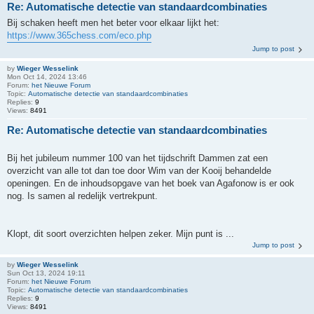
Re: Automatische detectie van standaardcombinaties
Bij schaken heeft men het beter voor elkaar lijkt het:
https://www.365chess.com/eco.php
Jump to post
by
Wieger Wesselink
Mon Oct 14, 2024 13:46
Forum:
het Nieuwe Forum
Topic:
Automatische detectie van standaardcombinaties
Replies:
9
Views:
8491
Re: Automatische detectie van standaardcombinaties
Bij het jubileum nummer 100 van het tijdschrift Dammen zat een
overzicht van alle tot dan toe door Wim van der Kooij behandelde
openingen. En de inhoudsopgave van het boek van Agafonow is er ook
nog. Is samen al redelijk vertrekpunt.
Klopt, dit soort overzichten helpen zeker. Mijn punt is ...
Jump to post
by
Wieger Wesselink
Sun Oct 13, 2024 19:11
Forum:
het Nieuwe Forum
Topic:
Automatische detectie van standaardcombinaties
Replies:
9
Views:
8491