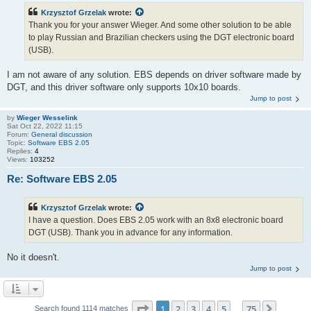
Krzysztof Grzelak
wrote:
Thank you for your answer Wieger. And some other solution to be able
to play Russian and Brazilian checkers using the DGT electronic board
(USB).
I am not aware of any solution. EBS depends on driver software made by
DGT, and this driver software only supports 10x10 boards.
Jump to post
by
Wieger Wesselink
Sat Oct 22, 2022 11:15
Forum:
General discussion
Topic:
Software EBS 2.05
Replies:
4
Views:
103252
Re: Software EBS 2.05
Krzysztof Grzelak
wrote:
I have a question. Does EBS 2.05 work with an 8x8 electronic board
DGT (USB). Thank you in advance for any information.
No it doesn't.
Jump to post
Page
1
of
75
1
2
3
4
5
75
Next
Search found 1114 matches
…