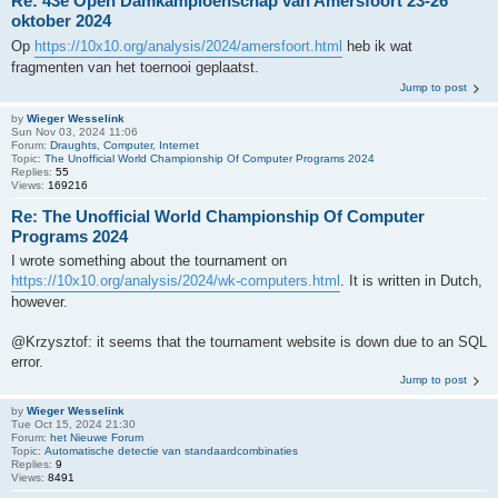
Re: 43e Open Damkampioenschap van Amersfoort 23-26
oktober 2024
Op
https://10x10.org/analysis/2024/amersfoort.html
heb ik wat
fragmenten van het toernooi geplaatst.
Jump to post
by
Wieger Wesselink
Sun Nov 03, 2024 11:06
Forum:
Draughts, Computer, Internet
Topic:
The Unofficial World Championship Of Computer Programs 2024
Replies:
55
Views:
169216
Re: The Unofficial World Championship Of Computer
Programs 2024
I wrote something about the tournament on
https://10x10.org/analysis/2024/wk-computers.html
. It is written in Dutch,
however.
@Krzysztof: it seems that the tournament website is down due to an SQL
error.
Jump to post
by
Wieger Wesselink
Tue Oct 15, 2024 21:30
Forum:
het Nieuwe Forum
Topic:
Automatische detectie van standaardcombinaties
Replies:
9
Views:
8491