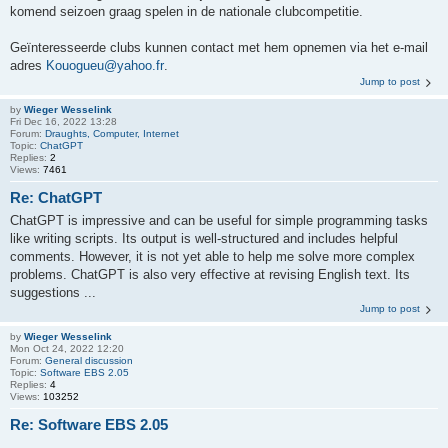
komend seizoen graag spelen in de nationale clubcompetitie.
Geïnteresseerde clubs kunnen contact met hem opnemen via het e-mail
adres
Kouogueu@yahoo.fr
.
Jump to post
by
Wieger Wesselink
Fri Dec 16, 2022 13:28
Forum:
Draughts, Computer, Internet
Topic:
ChatGPT
Replies:
2
Views:
7461
Re: ChatGPT
ChatGPT is impressive and can be useful for simple programming tasks
like writing scripts. Its output is well-structured and includes helpful
comments. However, it is not yet able to help me solve more complex
problems. ChatGPT is also very effective at revising English text. Its
suggestions ...
Jump to post
by
Wieger Wesselink
Mon Oct 24, 2022 12:20
Forum:
General discussion
Topic:
Software EBS 2.05
Replies:
4
Views:
103252
Re: Software EBS 2.05