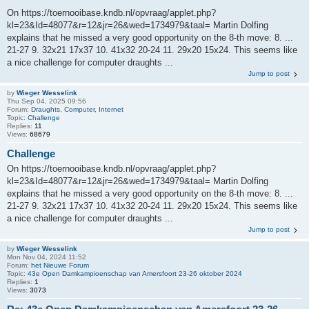
On https://toernooibase.kndb.nl/opvraag/applet.php?
kl=23&Id=48077&r=12&jr=26&wed=1734979&taal= Martin Dolfing
explains that he missed a very good opportunity on the 8-th move: 8. ...
21-27 9. 32x21 17x37 10. 41x32 20-24 11. 29x20 15x24. This seems like
a nice challenge for computer draughts ...
Jump to post
by
Wieger Wesselink
Thu Sep 04, 2025 09:56
Forum:
Draughts, Computer, Internet
Topic:
Challenge
Replies:
11
Views:
68679
Challenge
On https://toernooibase.kndb.nl/opvraag/applet.php?
kl=23&Id=48077&r=12&jr=26&wed=1734979&taal= Martin Dolfing
explains that he missed a very good opportunity on the 8-th move: 8. ...
21-27 9. 32x21 17x37 10. 41x32 20-24 11. 29x20 15x24. This seems like
a nice challenge for computer draughts ...
Jump to post
by
Wieger Wesselink
Mon Nov 04, 2024 11:52
Forum:
het Nieuwe Forum
Topic:
43e Open Damkampioenschap van Amersfoort 23-26 oktober 2024
Replies:
1
Views:
3073