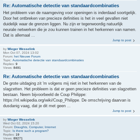
Re: Automatische detectie van standaardcombinaties
Het probleem van de naamgeving voor openingen is inderdaad soortgelijk.
Door het ontbreken van precieze definities is het in veel gevallen niet
duidelijk waar de grenzen liggen. Nu zijn er tegenwoordig natuurlijk
neurale netwerken die je zou kunnen trainen in het herkennen van namen.
Dat is allemaal ...
Jump to post
by
Wieger Wesselink
Mon Oct 07, 2024 13:02
Forum:
het Nieuwe Forum
Topic:
Automatische detectie van standaardcombinaties
Replies:
9
Views:
8491
Re: Automatische detectie van standaardcombinaties
De grote uitdaging zit 'm volgens mij niet in het herkennen van de
slagzetten. Het probleem is dat er geen precieze definities van slagzetten
bestaan. Neem bijvoorbeeld de Coup Philippe:
https://nl.wikipedia.org/wiki/Coup_Philippe. De omschrijving daarvan is
dusdanig vaag, dat je dit met geen ...
Jump to post
by
Wieger Wesselink
Wed Oct 02, 2024 15:20
Forum:
Draughts, Computer, Internet
Topic:
Is there such a program?
Replies:
19
Views:
89271