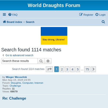
World Draughts Forum
FAQ
Register
Login
S
Board index
Search
e
a
r
c
Search found 1114 matches
h
Go to advanced search
Search
Advanced search
Page
1
of
75
1
2
3
4
5
75
Next
Search found 1114 matches
…
by
Wieger Wesselink
Mon Sep 15, 2025 23:55
Forum:
Draughts, Computer, Internet
Topic:
Challenge
Replies:
11
Views:
68679
Re: Challenge