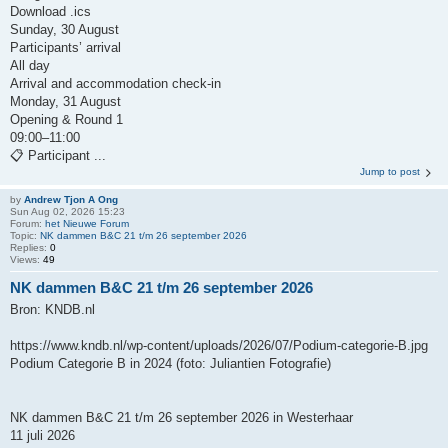
Download .ics
Sunday, 30 August
Participants’ arrival
All day
Arrival and accommodation check-in
Monday, 31 August
Opening & Round 1
09:00–11:00
📋 Participant ...
Jump to post
by
Andrew Tjon A Ong
Sun Aug 02, 2026 15:23
Forum:
het Nieuwe Forum
Topic:
NK dammen B&C 21 t/m 26 september 2026
Replies:
0
Views:
49
NK dammen B&C 21 t/m 26 september 2026
Bron: KNDB.nl
https://www.kndb.nl/wp-content/uploads/2026/07/Podium-categorie-B.jpg
Podium Categorie B in 2024 (foto: Juliantien Fotografie)
NK dammen B&C 21 t/m 26 september 2026 in Westerhaar
11 juli 2026