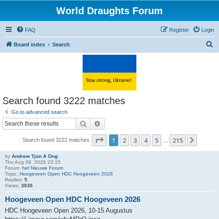
World Draughts Forum
FAQ
Register
Login
S
Board index
Search
e
a
r
c
Search found 3222 matches
h
Go to advanced search
Search
Advanced search
Page
1
of
215
1
2
3
4
5
215
Next
Search found 3222 matches
…
by
Andrew Tjon A Ong
Thu Aug 06, 2026 23:15
Forum:
het Nieuwe Forum
Topic:
Hoogeveen Open HDC Hoogeveen 2026
Replies:
5
Views:
3936
Hoogeveen Open HDC Hoogeveen 2026
HDC Hoogeveen Open 2026, 10-15 Augustus