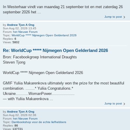
In Westerhaar vindt van maandag 21 september tot en met zaterdag 26
september 2026 het ...
Jump to post
by
Andrew Tjon A Ong
Sun Aug 02, 2026 13:45
Forum:
het Nieuwe Forum
Topic:
WorldCup ***** Nijmegen Open Gelderland 2026
Replies:
6
Views:
5802
Re: WorldCup ***** Nijmegen Open Gelderland 2026
Bron: Facebookgroep International Draughts
Steven Tjong
WorldCup ***** Nijmegen Open Gelderland 2026
GMIF Yuliia Makarenkova ultimately won the prize for the most beautiful
combination. ........* Yuliia Congratulions.*
Ukraine...........WomanPower....................
— with Yuliia Makarenkova ...
Jump to post
by
Andrew Tjon A Ong
Sun Aug 02, 2026 02:36
Forum:
het Nieuwe Forum
Topic:
Damboekshop voor de echte liefhebbers
Replies:
86
Views:
137721