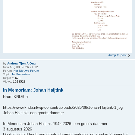
Jump to post
by
Andrew Tjon A Ong
Mon Aug 03, 2026 21:12
Forum:
het Nieuwe Forum
Topic:
In Memoriam
Replies:
670
Views:
1028523
In Memoriam: Johan Haijtink
Bron: KNDB.nl
https://www.kndb.nl/wp-content/uploads/2026/08/Johan-Haijtink-1.jpg
Johan Haijtink: een groots dammer
In Memoriam Johan Haijtink 1942-2026: een groots dammer
3 augustus 2026
De damwereld heeft een groots dammer verloren: op zondag 2 augustus