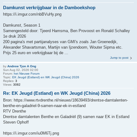
Damkunst verkrijgbaar in de Damboekshop
https://i.imgur.com/nbBVuHy.png
Damkunst, Season 1
Samengesteld door: Tjeerd Hamsma, Ben Provoost en Ronald Schalley
1e druk 2026
200 pagina's met partijanalyses van GMI's zoals Jan Groenedijk,
Alexander Shavartsman, Martijn van Ijzendoorn, Wouter Sipma etc.
Prijs 25 euro en verkrijgbaar bij de ...
Jump to post
by
Andrew Tjon A Ong
Sun Aug 02, 2026 02:00
Forum:
het Nieuwe Forum
Topic:
EK Jeugd (Estland) en WK Jeugd (China) 2026
Replies:
3
Views:
3082
Re: EK Jeugd (Estland) en WK Jeugd (China) 2026
Bron: https://www.rtvdrenthe.nl/nieuws/18639493/drentse-damtalenten-
benthe-en-galadriel-9-samen-naar-ek-in-estland
RTV Drenthe
Drentse damtalenten Benthe en Galadriël (9) samen naar EK in Estland
Steven Ophoff
https://i.imgur.com/iu0M6Tj.png