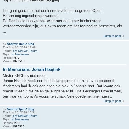
https://i.imgur.com/wlwMRrQ.jpeg
Het gaat goed met het deelnemersveld in Hoogeveen Open!
Er kan nog ingeschreven worden!
De Damboekshop zal ook weer met een grote boekenstand
vertegenwoordgd zijn, dus extra reden om het toernooi te bezoeken, als
...
Jump to post
by
Andrew Tjon A Ong
Thu Aug 06, 2026 17:09
Forum:
het Nieuwe Forum
Topic:
In Memoriam
Replies:
670
Views:
1028523
In Memoriam: Johan Haijtink
Mister KNDB is niet meer!
Johan Haijtink heeft een heel belangrijke rol in mijn leven gespeeld.
Andersom had ik ook een speciale plek in Johan’s hart. Dat kwam ook,
omdat ik een tijdje de enige jeugdspeler bij Ons Genoegen Utrecht was,
ten tijde van Johan"s voorzitterschap. Vele goede herinneringen ...
Jump to post
by
Andrew Tjon A Ong
Thu Aug 06, 2026 16:51
Forum:
het Nieuwe Forum
Topic:
In Memoriam
Replies:
670
Views:
1028523