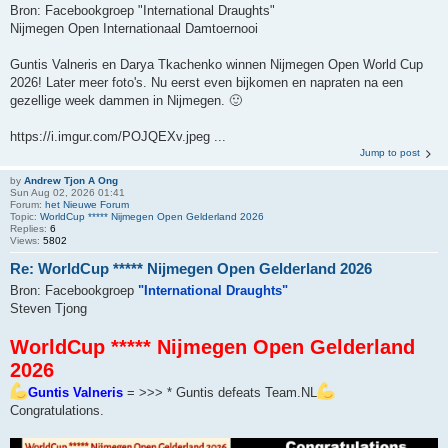
Bron: Facebookgroep "International Draughts"
Nijmegen Open Internationaal Damtoernooi
Guntis Valneris en Darya Tkachenko winnen Nijmegen Open World Cup
2026! Later meer foto's. Nu eerst even bijkomen en napraten na een
gezellige week dammen in Nijmegen. 🙂
https://i.imgur.com/POJQEXv.jpeg ...
Jump to post
by
Andrew Tjon A Ong
Sun Aug 02, 2026 01:41
Forum:
het Nieuwe Forum
Topic:
WorldCup ***** Nijmegen Open Gelderland 2026
Replies:
6
Views:
5802
Re: WorldCup ***** Nijmegen Open Gelderland 2026
Bron: Facebookgroep
"International Draughts"
Steven Tjong
WorldCup ***** Nijmegen Open Gelderland
2026
Guntis Valneris
= >>> * Guntis defeats Team.NL
Congratulations.