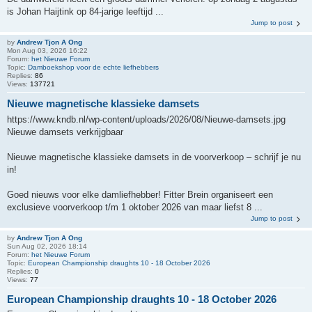
is Johan Haijtink op 84-jarige leeftijd ...
Jump to post
by
Andrew Tjon A Ong
Mon Aug 03, 2026 16:22
Forum:
het Nieuwe Forum
Topic:
Damboekshop voor de echte liefhebbers
Replies:
86
Views:
137721
Nieuwe magnetische klassieke damsets
https://www.kndb.nl/wp-content/uploads/2026/08/Nieuwe-damsets.jpg
Nieuwe damsets verkrijgbaar
Nieuwe magnetische klassieke damsets in de voorverkoop – schrijf je nu
in!
Goed nieuws voor elke damliefhebber! Fitter Brein organiseert een
exclusieve voorverkoop t/m 1 oktober 2026 van maar liefst 8 ...
Jump to post
by
Andrew Tjon A Ong
Sun Aug 02, 2026 18:14
Forum:
het Nieuwe Forum
Topic:
European Championship draughts 10 - 18 October 2026
Replies:
0
Views:
77
European Championship draughts 10 - 18 October 2026