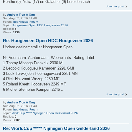
Benthe (9), Yulia (17) en Galadriël (9) bereiden zich ...
Jump to post
by
Andrew Tjon A Ong
Sun Aug 02, 2026 01:49
Forum:
het Nieuwe Forum
Topic:
Hoogeveen Open HDC Hoogeveen 2026
Replies:
5
Views:
3936
Re: Hoogeveen Open HDC Hoogeveen 2026
Update deelnemerslijst Hoogeveen Open:
Nr. Voornaam: Achternaam: Woonplaats: Rating: Titel:
1 Thomy Mbongo Frankrijk 2330 MI
2 Leopold Kouogueu Kameroen 2291 GMI
3 Luuk Terweijden Heerhugowaard 2281 MN
4 Rick Hakvoort Wezep 2250 MF
5 Roland Kreeft Hoogeveen 2249 MF
6 Michel Stempher Kampen 2246 ...
Jump to post
by
Andrew Tjon A Ong
Sun Aug 02, 2026 01:43
Forum:
het Nieuwe Forum
Topic:
WorldCup ***** Nijmegen Open Gelderland 2026
Replies:
6
Views:
5802
Re: WorldCup ***** Nijmegen Open Gelderland 2026